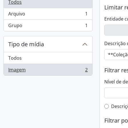
Todos
Limitar r
Arquivo
1
, 1 resultados
Entidade c
Grupo
1
, 1 resultados
Tipo de mídia
Descrição 
Todos
Filtrar r
Imagem
2
, 2 resultados
Nível de d
Filtro 
Descriç
Filtrar p