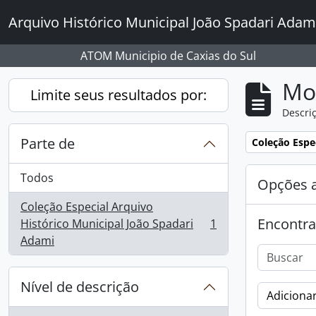
Skip to main content
Arquivo Histórico Municipal João Spadari Adam
ATOM Municipio de Caxias do Sul
Mo
Limite seus resultados por:
Descriç
Parte de
Remover filtro
Coleção Espe
Todos
Opções 
Coleção Especial Arquivo
Encontra
Histórico Municipal João Spadari
1
, 1 resultados
Adami
Nível de descrição
Adicionar