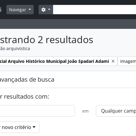
Buscar
i
Opções de busca
Navegar
strando 2 resultados
ão arquivística
:
Remover 
cial Arquivo Histórico Municipal João Spadari Adami
Image
avançadas de busca
r resultados com:
em
 novo critério