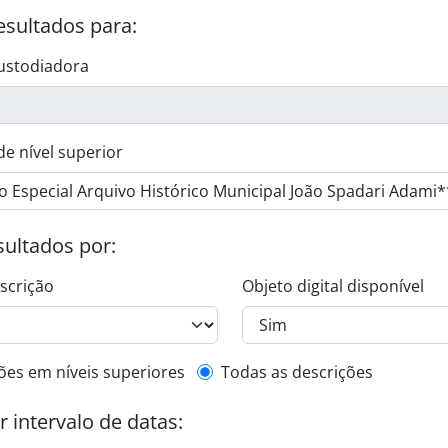
esultados para:
ustodiadora
de nível superior
esultados por:
escrição
Objeto digital disponível
de descrição de nível superior
ões em níveis superiores
Todas as descrições
or intervalo de datas: