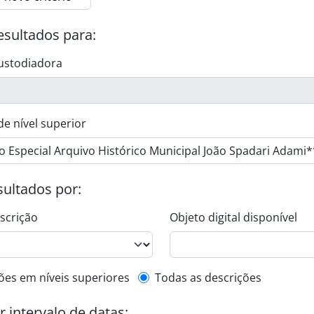
esultados para:
ustodiadora
de nível superior
esultados por:
escrição
Objeto digital disponível
de descrição de nível superior
ões em níveis superiores
Todas as descrições
or intervalo de datas: