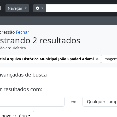
Buscar
i
Opções de busca
Navegar
mpressão
Fechar
strando 2 resultados
ão arquivística
:
Remover 
cial Arquivo Histórico Municipal João Spadari Adami
Image
avançadas de busca
r resultados com:
em
 novo critério