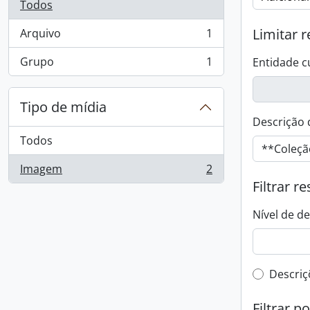
Todos
Limitar r
Arquivo
1
, 1 resultados
Grupo
1
Entidade c
, 1 resultados
Tipo de mídia
Descrição 
Todos
Imagem
2
, 2 resultados
Filtrar r
Nível de d
Filtro 
Descriç
Filtrar p