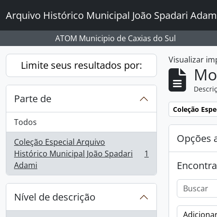
Skip to main content
Arquivo Histórico Municipal João Spadari Adam
ATOM Municipio de Caxias do Sul
Visualizar i
Limite seus resultados por:
Mo
Descriç
Parte de
Remover filtro
Coleção Espe
Todos
Opções 
Coleção Especial Arquivo
Histórico Municipal João Spadari
1
, 1 resultados
Encontra
Adami
Nível de descrição
Adicionar