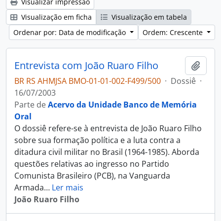
Visualizar impressão
Visualização em ficha
Visualização em tabela
Ordenar por: Data de modificação
Ordem: Crescente
Entrevista com João Ruaro Filho
Adici
BR RS AHMJSA BMO-01-01-002-F499/500
·
Dossiê
·
16/07/2003
Parte de
Acervo da Unidade Banco de Memória
Oral
O dossiê refere-se à entrevista de João Ruaro Filho
sobre sua formação política e a luta contra a
ditadura civil militar no Brasil (1964-1985). Aborda
questões relativas ao ingresso no Partido
Comunista Brasileiro (PCB), na Vanguarda
Armada
…
Ler mais
João Ruaro Filho