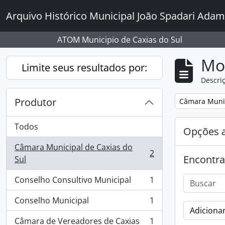
Skip to main content
Arquivo Histórico Municipal João Spadari Adam
ATOM Municipio de Caxias do Sul
Mo
Limite seus resultados por:
Descriç
Produtor
Remover filtro
Câmara Munic
Todos
Opções 
Câmara Municipal de Caxias do
2
Encontra
, 2 resultados
Sul
Conselho Consultivo Municipal
1
, 1 resultados
Conselho Municipal
1
, 1 resultados
Adicionar
Câmara de Vereadores de Caxias
1