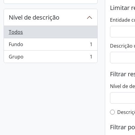
, 1 resultados
Limitar r
Nível de descrição
Entidade c
Todos
Fundo
1
Descrição 
, 1 resultados
Grupo
1
, 1 resultados
Filtrar r
Nível de d
Filtro 
Descriç
Filtrar p