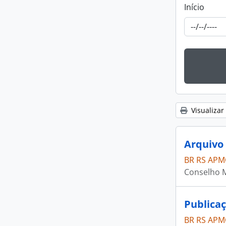
Início
Visualizar
Arquivo 
BR RS APM
Conselho M
Publica
BR RS APM