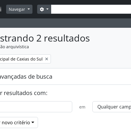
Buscar
i
Opções de busca
Navegar
strando 2 resultados
ão arquivística
:
ipal de Caxias do Sul
avançadas de busca
r resultados com:
em
 novo critério