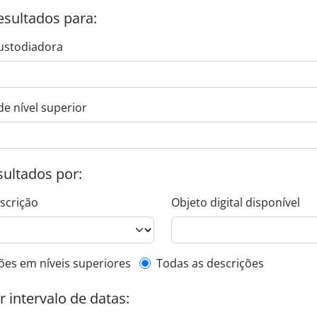
esultados para:
ustodiadora
de nível superior
esultados por:
escrição
Objeto digital disponível
de descrição de nível superior
ões em níveis superiores
Todas as descrições
or intervalo de datas: