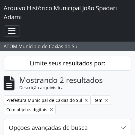
Skip to main content
Arquivo Histórico Municipal João Spadari
Adami
Toggle navigation
ATOM Municipio de Caxias do Sul
Limite seus resultados por:
Mostrando 2 resultados
Descrição arquivística
Remover filtro:
Remover filtro:
Prefeitura Municipal de Caxias do Sul
Item
Remover filtro:
Com objetos digitais
Opções avançadas de busca