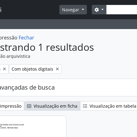
Buscar
i
Opções de busca
Navegar
mpressão
Fechar
strando 1 resultados
ão arquivística
:
Remover filtro:
a
Com objetos digitais
avançadas de busca
 impressão
Visualização em ficha
Visualização em tabela