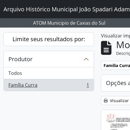
Skip to main content
Arquivo Histórico Municipal João Spadari Adam
ATOM Municipio de Caxias do Sul
Visualizar i
Limite seus resultados por:
Mo
Descriç
Produtor
Remover filtro
Família Curr
Todos
Opções 
Família Curra
1
, 1 resultados
Visualizar