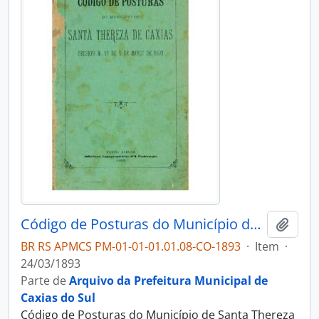
Código de Posturas do Município de Santa Thereza de Caxias
Adici
BR RS APMCS PM-01-01-01.01.08-CO-1893
·
Item
·
24/03/1893
Parte de
Arquivo da Prefeitura Municipal de
Caxias do Sul
Código de Posturas do Município de Santa Thereza