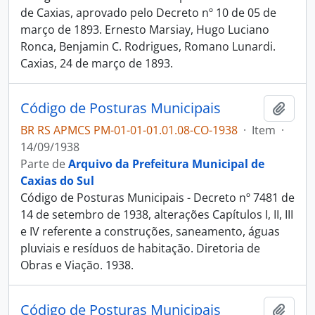
de Caxias, aprovado pelo Decreto nº 10 de 05 de
março de 1893. Ernesto Marsiay, Hugo Luciano
Ronca, Benjamin C. Rodrigues, Romano Lunardi.
Caxias, 24 de março de 1893.
Código de Posturas Municipais
Adici
BR RS APMCS PM-01-01-01.01.08-CO-1938
·
Item
·
14/09/1938
Parte de
Arquivo da Prefeitura Municipal de
Caxias do Sul
Código de Posturas Municipais - Decreto nº 7481 de
14 de setembro de 1938, alterações Capítulos I, II, III
e IV referente a construções, saneamento, águas
pluviais e resíduos de habitação. Diretoria de
Obras e Viação. 1938.
Código de Posturas Municipais
Adici