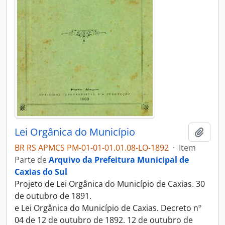
Lei Orgânica do Município
Adici
BR RS APMCS PM-01-01-01.01.08-LO-1892
·
Item
Parte de
Arquivo da Prefeitura Municipal de
Caxias do Sul
Projeto de Lei Orgânica do Município de Caxias. 30
de outubro de 1891.
e Lei Orgânica do Município de Caxias. Decreto nº
04 de 12 de outubro de 1892. 12 de outubro de