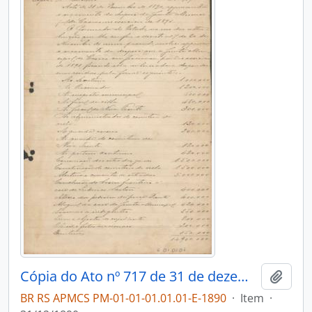
Cópia do Ato nº 717 de 31 de dezembro de 1890
Adici
BR RS APMCS PM-01-01-01.01.01-E-1890
·
Item
·