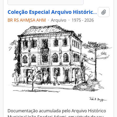
Coleção Especial Arquivo Histórico Municipal João Spadari Adami
Adici
BR RS AHMJSA AHM
·
Arquivo
·
1975 - 2026
Documentação acumulada pelo Arquivo Histórico