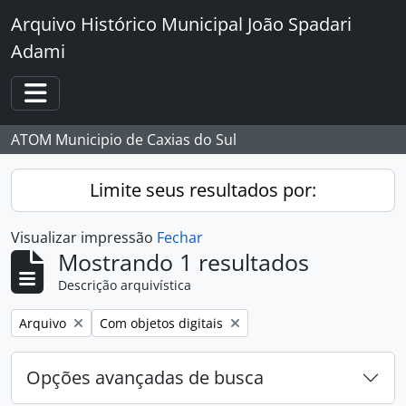
Skip to main content
Arquivo Histórico Municipal João Spadari
Adami
Toggle navigation
ATOM Municipio de Caxias do Sul
Limite seus resultados por:
Visualizar impressão
Fechar
Mostrando 1 resultados
Descrição arquivística
Remover filtro:
Remover filtro:
Arquivo
Com objetos digitais
Opções avançadas de busca