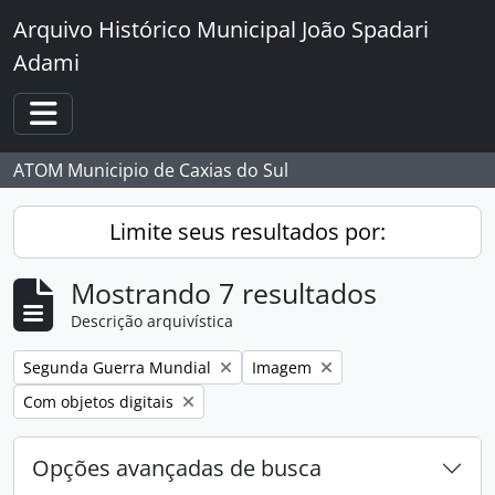
Skip to main content
Arquivo Histórico Municipal João Spadari
Adami
Toggle navigation
ATOM Municipio de Caxias do Sul
Limite seus resultados por:
Mostrando 7 resultados
Descrição arquivística
Remover filtro:
Remover filtro:
Segunda Guerra Mundial
Imagem
Remover filtro:
Com objetos digitais
Opções avançadas de busca