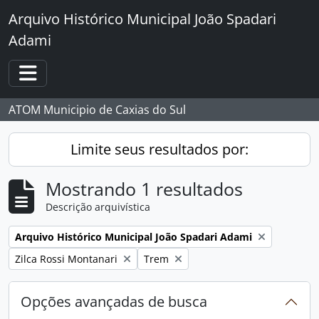
Skip to main content
Arquivo Histórico Municipal João Spadari
Adami
Toggle navigation
ATOM Municipio de Caxias do Sul
Limite seus resultados por:
Mostrando 1 resultados
Descrição arquivística
Remover filtro:
Arquivo Histórico Municipal João Spadari Adami
Remover filtro:
Remover filtro:
Zilca Rossi Montanari
Trem
Opções avançadas de busca