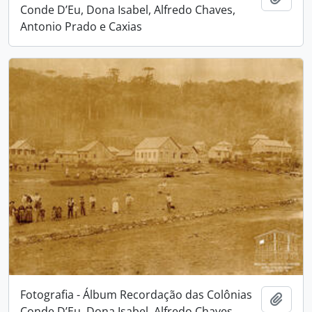
Conde D’Eu, Dona Isabel, Alfredo Chaves,
Antonio Prado e Caxias
Fotografia - Álbum Recordação das Colônias
Adici
Conde D’Eu, Dona Isabel, Alfredo Chaves,