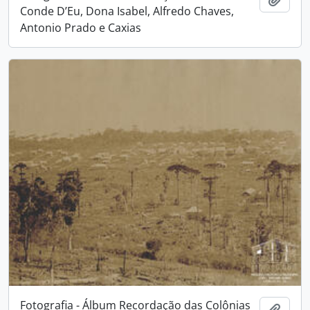
Conde D’Eu, Dona Isabel, Alfredo Chaves,
Antonio Prado e Caxias
Fotografia - Álbum Recordação das Colônias
Adici