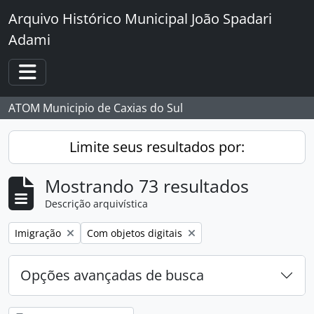
Skip to main content
Arquivo Histórico Municipal João Spadari
Adami
Toggle navigation
ATOM Municipio de Caxias do Sul
Limite seus resultados por:
Mostrando 73 resultados
Descrição arquivística
Remover filtro:
Remover filtro:
Imigração
Com objetos digitais
Opções avançadas de busca