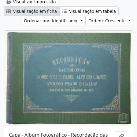
Visualizar impressão
Visualização em ficha
Visualização em tabela
Ordenar por: Identificador
Ordem: Crescente
Capa - Álbum Fotográfico - Recordação das
Adici