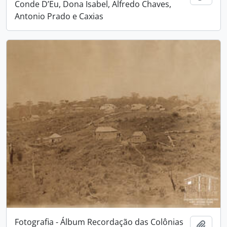
Conde D’Eu, Dona Isabel, Alfredo Chaves,
Antonio Prado e Caxias
Fotografia - Álbum Recordação das Colônias
Adici