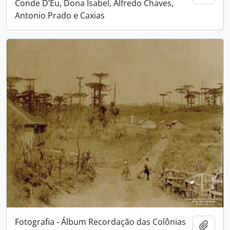
Conde D’Eu, Dona Isabel, Alfredo Chaves,
Antonio Prado e Caxias
Fotografia - Álbum Recordação das Colônias
Adici