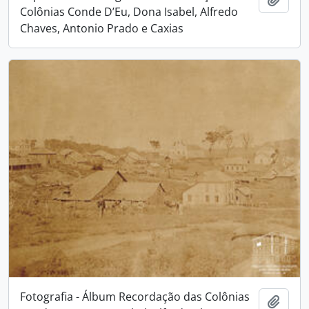
Colônias Conde D’Eu, Dona Isabel, Alfredo
Chaves, Antonio Prado e Caxias
Fotografia - Álbum Recordação das Colônias
Adici