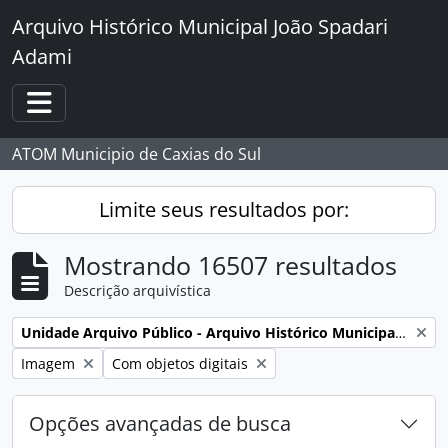
Skip to main content
Arquivo Histórico Municipal João Spadari
Adami
Toggle navigation
ATOM Municipio de Caxias do Sul
Limite seus resultados por:
Mostrando 16507 resultados
Descrição arquivística
Remover filtro:
Unidade Arquivo Público - Arquivo Histórico Municipal João Spadari Adami
Remover filtro:
Remover filtro:
Imagem
Com objetos digitais
Opções avançadas de busca