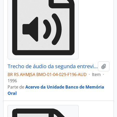
Trecho de áudio da segunda entrevista com Guilhermina Andreazza Postali
Adici
BR RS AHMJSA BMO-01-04-029-F196-AUD
·
Item
·
1996
Parte de
Acervo da Unidade Banco de Memória
Oral