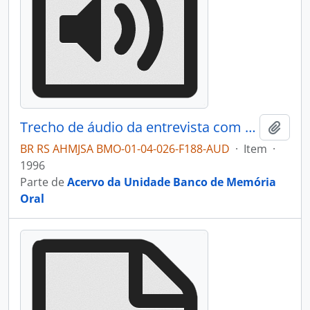
Trecho de áudio da entrevista com Mário David Vanin
Adici
BR RS AHMJSA BMO-01-04-026-F188-AUD
·
Item
·
1996
Parte de
Acervo da Unidade Banco de Memória
Oral