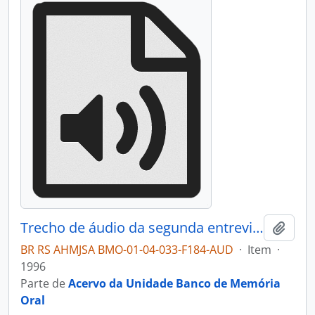
Trecho de áudio da segunda entrevista com Doviglio Gianella
Adici
BR RS AHMJSA BMO-01-04-033-F184-AUD
·
Item
·
1996
Parte de
Acervo da Unidade Banco de Memória
Oral