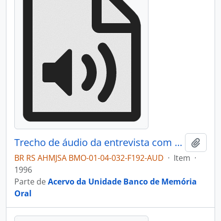
Trecho de áudio da entrevista com Lorena Maria Tomasi Chiaradia
Adici
BR RS AHMJSA BMO-01-04-032-F192-AUD
·
Item
·
1996
Parte de
Acervo da Unidade Banco de Memória
Oral