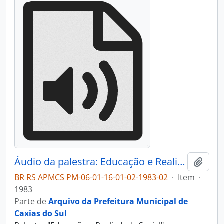
Áudio da palestra: Educação e Realidade Social - I Simpósio Municipal de Educação - 1983
Adici
BR RS APMCS PM-06-01-16-01-02-1983-02
·
Item
·
1983
Parte de
Arquivo da Prefeitura Municipal de
Caxias do Sul