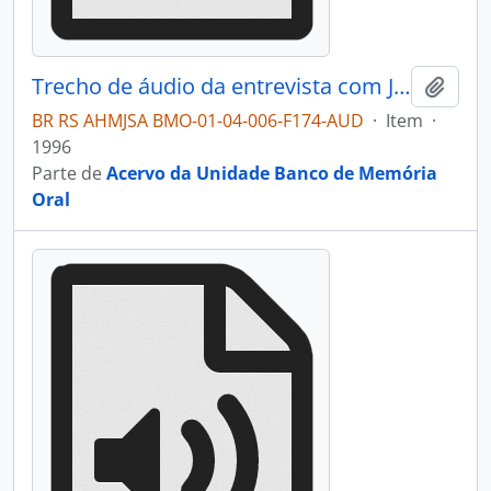
Trecho de áudio da entrevista com José Victório Piccoli
Adici
BR RS AHMJSA BMO-01-04-006-F174-AUD
·
Item
·
1996
Parte de
Acervo da Unidade Banco de Memória
Oral