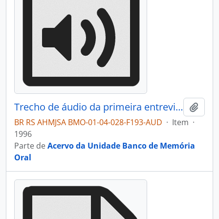
Trecho de áudio da primeira entrevista com Guilhermina Andreazza Postali
Adici
BR RS AHMJSA BMO-01-04-028-F193-AUD
·
Item
·
1996
Parte de
Acervo da Unidade Banco de Memória
Oral