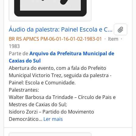
Áudio da palestra: Painel Escola e Comunidade - I Simpósio Municipal de Educação - 1983
Adici
BR RS APMCS PM-06-01-16-01-02-1983-01
·
Item
·
1983
Parte de
Arquivo da Prefeitura Municipal de
Caxias do Sul
Abertura do evento, com a fala do Prefeito
Municipal Victorio Trez, seguida da palestra -
Painel: Escola e Comunidade.
Palestrantes:
Walter Barbosa da Trindade – Círculo de Pais e
Mestres de Caxias do Sul;
Isidoro Zorzi – Partido do Movimento
Democrático
…
Ler mais