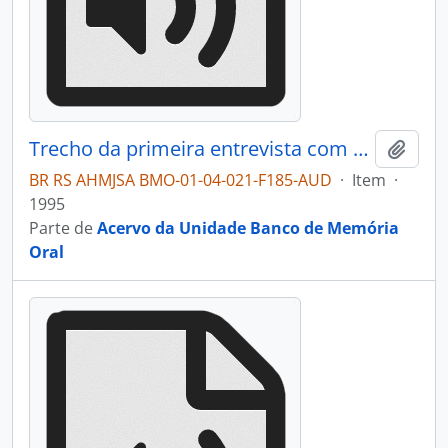
Trecho da primeira entrevista com Aldo Antônio De Antoni
Adici
BR RS AHMJSA BMO-01-04-021-F185-AUD
·
Item
·
1995
Parte de
Acervo da Unidade Banco de Memória
Oral