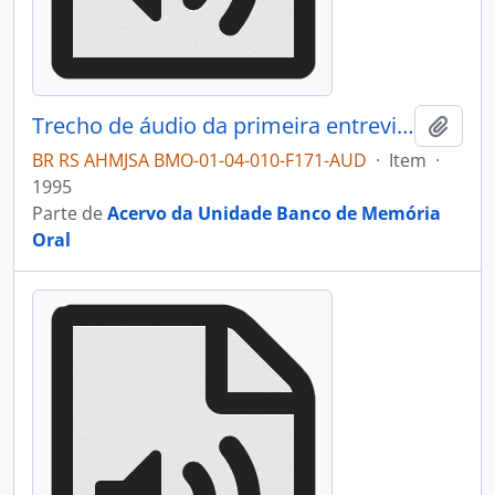
Trecho de áudio da primeira entrevista com Suely Bascú
Adici
BR RS AHMJSA BMO-01-04-010-F171-AUD
·
Item
·
1995
Parte de
Acervo da Unidade Banco de Memória
Oral