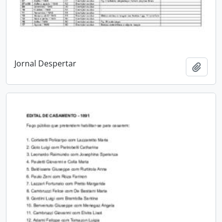
Jornal Despertar
Adici