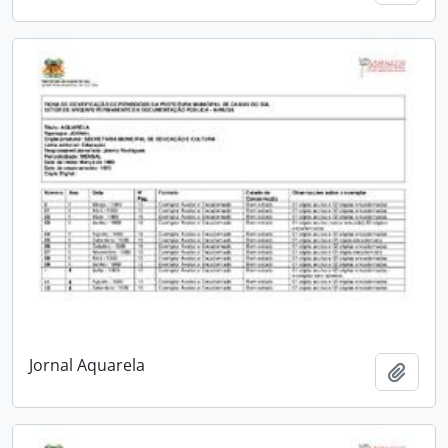
Jornal Aquarela
Adici