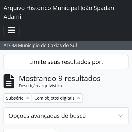
Skip to main content
Arquivo Histórico Municipal João Spadari
Adami
Toggle navigation
ATOM Municipio de Caxias do Sul
Limite seus resultados por:
Mostrando 9 resultados
Descrição arquivística
Remover filtro:
Remover filtro:
Subsérie
Com objetos digitais
Opções avançadas de busca