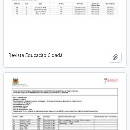
Revista Educação Cidadã
Adici