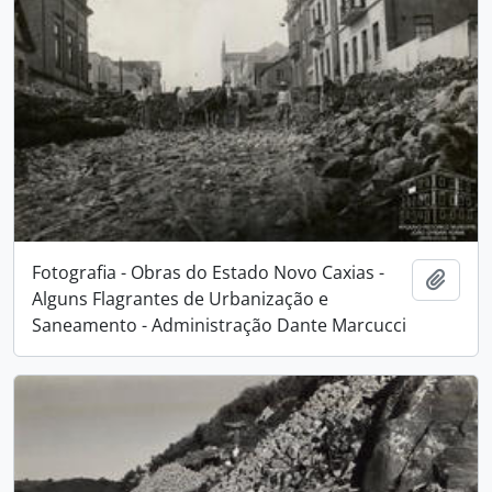
Fotografia - Obras do Estado Novo Caxias -
Adici
Alguns Flagrantes de Urbanização e
Saneamento - Administração Dante Marcucci