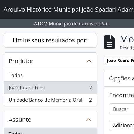
Skip to main content
Arquivo Histórico Municipal João Spadari Adam
ATOM Municipio de Caxias do Sul
Mo
Limite seus resultados por:
Descriç
Produtor
Remover filtro
João Ruaro F
Todos
Opções 
João Ruaro Filho
2
, 2 resultados
Encontra
Unidade Banco de Memória Oral
2
, 2 resultados
Assunto
Adicionar