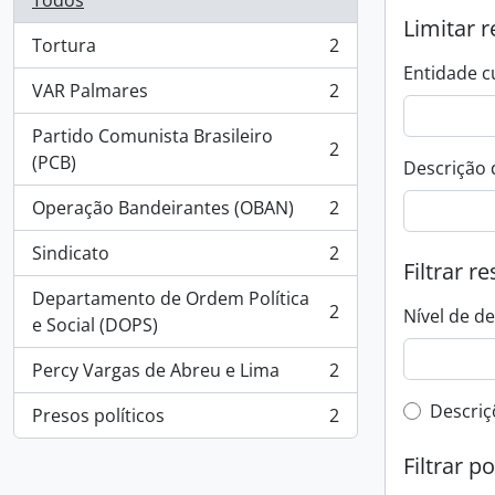
Todos
Limitar r
Tortura
2
, 2 resultados
Entidade c
VAR Palmares
2
, 2 resultados
Partido Comunista Brasileiro
2
, 2 resultados
(PCB)
Descrição 
Operação Bandeirantes (OBAN)
2
, 2 resultados
Sindicato
2
, 2 resultados
Filtrar r
Departamento de Ordem Política
2
Nível de d
, 2 resultados
e Social (DOPS)
Percy Vargas de Abreu e Lima
2
, 2 resultados
Filtro 
Descriç
Presos políticos
2
, 2 resultados
Filtrar p