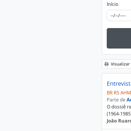
Início
Visualizar
Entrevis
BR RS AHM
Parte de
A
O dossiê re
(1964-1985
João Ruaro