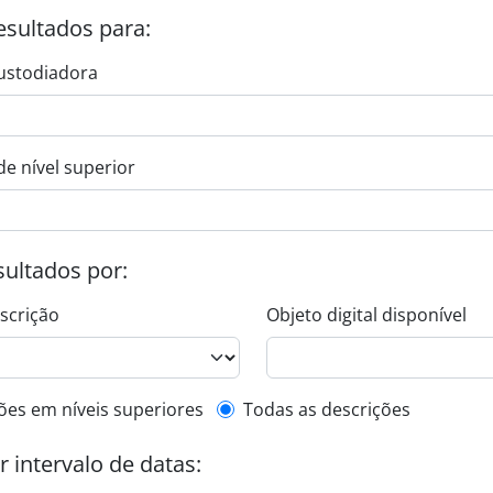
esultados para:
ustodiadora
de nível superior
esultados por:
escrição
Objeto digital disponível
de descrição de nível superior
ões em níveis superiores
Todas as descrições
or intervalo de datas: