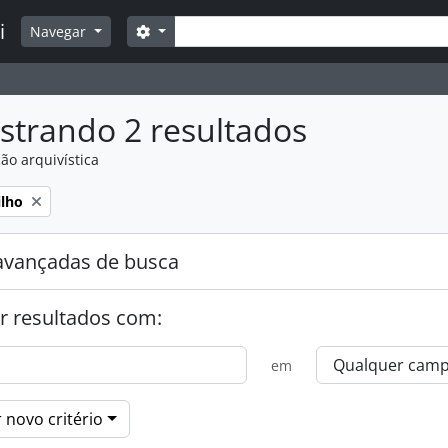
Buscar
i
Opções de busca
Navegar
strando 2 resultados
ão arquivística
:
ilho
avançadas de busca
r resultados com:
em
 novo critério