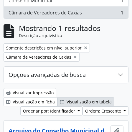
Conselho Municipal
1
, 1 resultados
Câmara de Vereadores de Caxias
1
, 1 resultados
Mostrando 1 resultados
Descrição arquivística
Remover filtro:
Somente descrições em nível superior
Remover filtro:
Câmara de Vereadores de Caxias
Opções avançadas de busca
Visualizar impressão
Visualização em ficha
Visualização em tabela
Ordenar por: Identificador
Ordem: Crescente
Arquivo do Conselho Municipal de Caxias do Sul
Adici