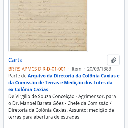
Carta
Adici
BR RS APMCS DIR-D-01-001
·
Item
·
20/03/1883
Parte de
Arquivo da Diretoria da Colônia Caxias e
da Comissão de Terras e Medição dos Lotes da
ex-Colônia Caxias
De Virgílio de Souza Conceição - Agrimensor, para
o Dr. Manoel Barata Góes - Chefe da Comissão /
Diretoria da Colônia Caxias. Assunto: medição de
terras para abertura de estradas.