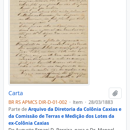
Carta
Adici
BR RS APMCS DIR-D-01-002
·
Item
·
28/03/1883
Parte de
Arquivo da Diretoria da Colônia Caxias e
da Comissão de Terras e Medição dos Lotes da
ex-Colônia Caxias