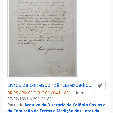
Livros de correspondência expedida para os escritórios das Colônias São Marcos e Antônio Prado
Adici
BR RS APMCS DIR-C-06-004 L 1891
·
Item
·
07/02/1891 a 29/12/1891
Parte de
Arquivo da Diretoria da Colônia Caxias e
da Comissão de Terras e Medição dos Lotes da