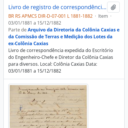
Livro de registro de correspondência expedida
Adici
BR RS APMCS DIR-D-07-001 L 1881-1882
·
Item
·
03/01/1881 a 15/12/1882
Parte de
Arquivo da Diretoria da Colônia Caxias e
da Comissão de Terras e Medição dos Lotes da
ex-Colônia Caxias
Livro de correspondência expedida do Escritório
do Engenheiro-Chefe e Diretor da Colônia Caxias
para diversos. Local: Colônia Caxias Data:
03/01/1881 a 15/12/1882