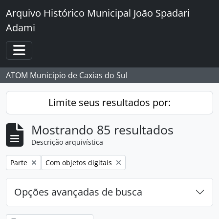
Skip to main content
Arquivo Histórico Municipal João Spadari
Adami
Toggle navigation
ATOM Municipio de Caxias do Sul
Limite seus resultados por:
Mostrando 85 resultados
Descrição arquivística
Remover filtro:
Remover filtro:
Parte
Com objetos digitais
Opções avançadas de busca