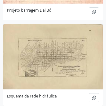
Projeto barragem Dal Bó
Adici
Esquema da rede hidráulica
Adici