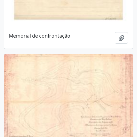
Memorial de confrontação
Adici