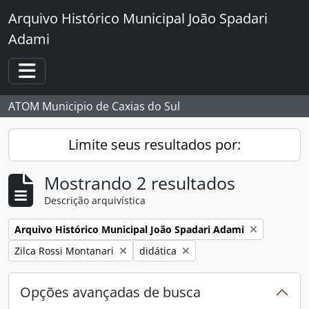
Skip to main content
Arquivo Histórico Municipal João Spadari
Adami
Toggle navigation
ATOM Municipio de Caxias do Sul
Limite seus resultados por:
Mostrando 2 resultados
Descrição arquivística
Remover filtro:
Arquivo Histórico Municipal João Spadari Adami
Remover filtro:
Remover filtro:
Zilca Rossi Montanari
didática
Opções avançadas de busca