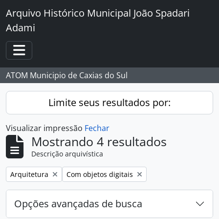
Skip to main content
Arquivo Histórico Municipal João Spadari
Adami
Toggle navigation
ATOM Municipio de Caxias do Sul
Limite seus resultados por:
Visualizar impressão
Fechar
Mostrando 4 resultados
Descrição arquivística
Remover filtro:
Remover filtro:
Arquitetura
Com objetos digitais
Opções avançadas de busca