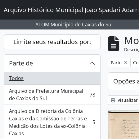
Skip to main content
Arquivo Histórico Municipal João Spadari Adam
ATOM Municipio de Caxias do Sul
Mo
Limite seus resultados por:
Descriç
Parte de
Remover filtro
Rem
Parte
Co
Todos
Opções 
Arquivo da Prefeitura Municipal
78
, 78 resultados
de Caxias do Sul
Visualizar
Arquivo da Diretoria da Colônia
Caxias e da Comissão de Terras e
5
, 5 resultados
Medição dos Lotes da ex-Colônia
Caxias