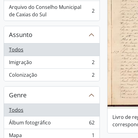
Arquivo do Conselho Municipal
2
, 2 resultados
de Caxias do Sul
Assunto
Todos
Imigração
2
, 2 resultados
Colonização
2
, 2 resultados
Genre
Todos
Livro de re
Álbum fotográfico
62
correspon
, 62 resultados
Mapa
1