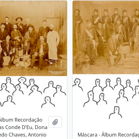
 Álbum Recordação
Adicionar a área de transferência
as Conde D’Eu, Dona
Máscara - Álbum Recorda
redo Chaves, Antonio