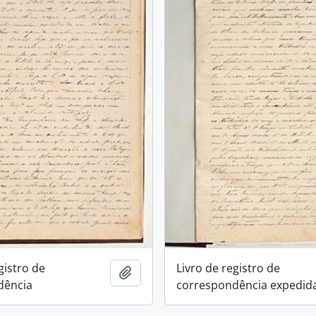
gistro de
Livro de registro de
Adicionar a área de transferência
dência
correspondência expedid