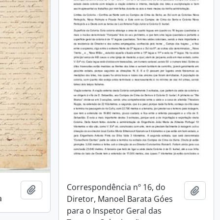
Correspondência nº 16, do
Adicionar a área de transferência
Adici
a
Diretor, Manoel Barata Góes
para o Inspetor Geral das