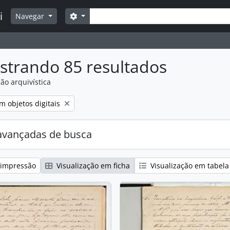
Buscar
i
Opções de busca
Navegar
strando 85 resultados
ão arquivística
:
over filtro:
m objetos digitais
avançadas de busca
 impressão
Visualização em ficha
Visualização em tabela