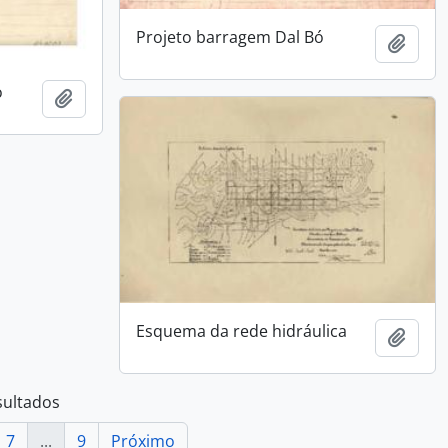
Projeto barragem Dal Bó
Adici
o
Adicionar a área de transferência
Esquema da rede hidráulica
Adici
sultados
7
...
9
Próximo