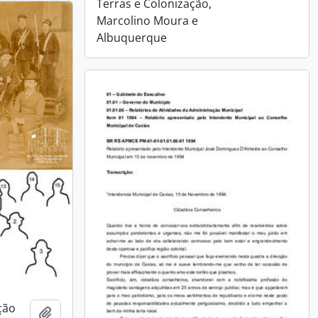
Terras e Colonização,
Marcolino Moura e
Albuquerque
ção
Adicionar a área de transferência