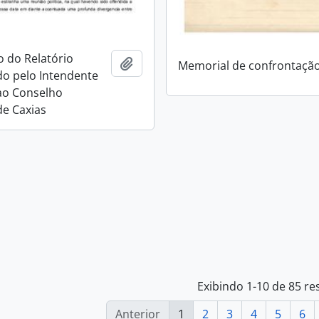
o do Relatório
Adicionar a área de transferência
Memorial de confrontaçã
o pelo Intendente
ao Conselho
de Caxias
Exibindo 1-10 de 85 re
Anterior
1
2
3
4
5
6