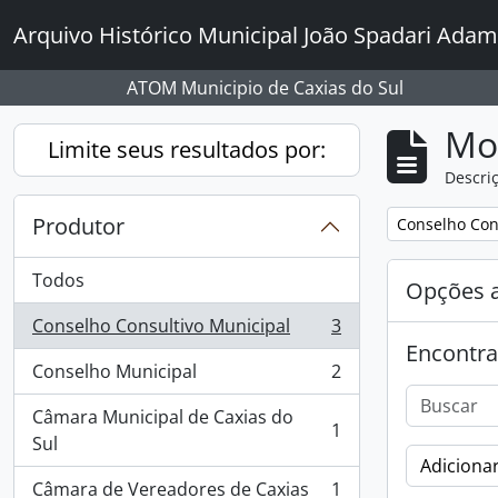
Skip to main content
Arquivo Histórico Municipal João Spadari Adam
ATOM Municipio de Caxias do Sul
Mo
Limite seus resultados por:
Descriç
Produtor
Remover filtro
Conselho Con
Todos
Opções 
Conselho Consultivo Municipal
3
, 3 resultados
Encontra
Conselho Municipal
2
, 2 resultados
Câmara Municipal de Caxias do
1
, 1 resultados
Sul
Adicionar
Câmara de Vereadores de Caxias
1