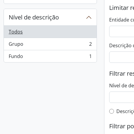
, 1 resultados
Limitar r
Nível de descrição
Entidade c
Todos
Grupo
2
Descrição 
, 2 resultados
Fundo
1
, 1 resultados
Filtrar r
Nível de d
Filtro 
Descriç
Filtrar p