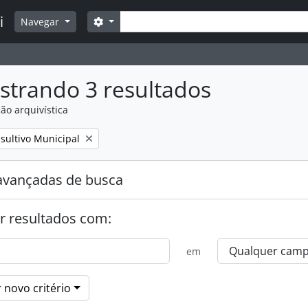
Buscar
i
Opções de busca
Navegar
strando 3 resultados
ão arquivística
:
sultivo Municipal
avançadas de busca
r resultados com:
em
 novo critério