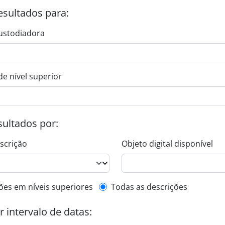
esultados para:
ustodiadora
de nível superior
esultados por:
escrição
Objeto digital disponível
de descrição de nível superior
ões em níveis superiores
Todas as descrições
or intervalo de datas: