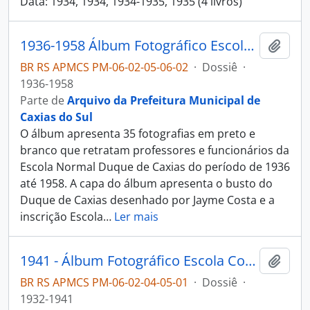
Data: 1934, 1934, 1934-1935, 1935 (4 livros)
1936-1958 Álbum Fotográfico Escola Normal Duque de Caxias
Adici
BR RS APMCS PM-06-02-05-06-02
·
Dossiê
·
1936-1958
Parte de
Arquivo da Prefeitura Municipal de
Caxias do Sul
O álbum apresenta 35 fotografias em preto e
branco que retratam professores e funcionários da
Escola Normal Duque de Caxias do período de 1936
até 1958. A capa do álbum apresenta o busto do
Duque de Caxias desenhado por Jayme Costa e a
inscrição Escola
…
Ler mais
1941 - Álbum Fotográfico Escola Complementar de Caxias
Adici
BR RS APMCS PM-06-02-04-05-01
·
Dossiê
·
1932-1941