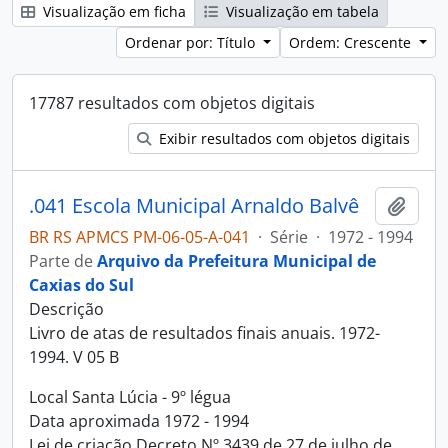
Visualização em ficha
Visualização em tabela
Ordenar por: Título
Ordem: Crescente
17787 resultados com objetos digitais
Exibir resultados com objetos digitais
.041 Escola Municipal Arnaldo Balvê
Adici
BR RS APMCS PM-06-05-A-041
·
Série
·
1972 - 1994
Parte de
Arquivo da Prefeitura Municipal de
Caxias do Sul
Descrição
Livro de atas de resultados finais anuais. 1972-
1994. V 05 B
Local Santa Lúcia - 9º légua
Data aproximada 1972 - 1994
Lei de criação Decreto Nº 3439 de 27 de julho de