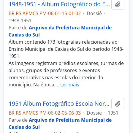
1948-1951 - Álbum Fotográfico do Ensino Municipal de Caxias do Sul
Adici
BR RS APMCS PM-06-01-15-01-02
·
Dossiê
·
1948-1951
Parte de
Arquivo da Prefeitura Municipal de
Caxias do Sul
Álbum contendo 173 fotografias relacionadas ao
Ensino Municipal de Caxias do Sul do período 1948-
1951.
As imagens registram prédios escolares, turmas de
alunos, grupos de professores e eventos
comemorativos nas escolas do interior do
município. Na época,
…
Ler mais
1951 Álbum Fotográfico Escola Normal Duque de Caxias
Adici
BR RS APMCS PM-06-02-05-06-03
·
Dossiê
·
1951
Parte de
Arquivo da Prefeitura Municipal de
Caxias do Sul