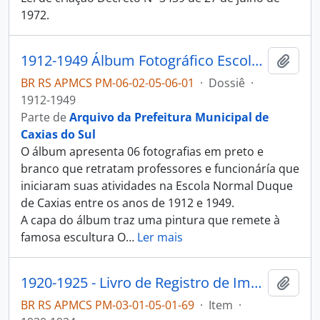
1972.
1912-1949 Álbum Fotográfico Escola Normal Duque de Caxias
Adici
BR RS APMCS PM-06-02-05-06-01
·
Dossiê
·
1912-1949
Parte de
Arquivo da Prefeitura Municipal de
Caxias do Sul
O álbum apresenta 06 fotografias em preto e
branco que retratam professores e funcionáría que
iniciaram suas atividades na Escola Normal Duque
de Caxias entre os anos de 1912 e 1949.
A capa do álbum traz uma pintura que remete à
famosa escultura O
…
Ler mais
1920-1925 - Livro de Registro de Imposto sobre Estatística e Expediente
Adici
BR RS APMCS PM-03-01-05-01-69
·
Item
·