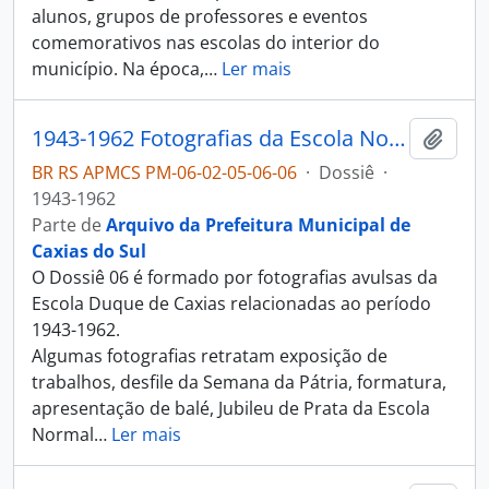
alunos, grupos de professores e eventos
comemorativos nas escolas do interior do
município. Na época,
…
Ler mais
1943-1962 Fotografias da Escola Normal Duque de Caxias
Adici
BR RS APMCS PM-06-02-05-06-06
·
Dossiê
·
1943-1962
Parte de
Arquivo da Prefeitura Municipal de
Caxias do Sul
O Dossiê 06 é formado por fotografias avulsas da
Escola Duque de Caxias relacionadas ao período
1943-1962.
Algumas fotografias retratam exposição de
trabalhos, desfile da Semana da Pátria, formatura,
apresentação de balé, Jubileu de Prata da Escola
Normal
…
Ler mais