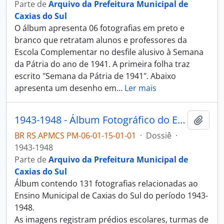
Parte de
Arquivo da Prefeitura Municipal de
Caxias do Sul
O álbum apresenta 06 fotografias em preto e
branco que retratam alunos e professores da
Escola Complementar no desfile alusivo à Semana
da Pátria do ano de 1941. A primeira folha traz
escrito "Semana da Pátria de 1941". Abaixo
apresenta um desenho em
…
Ler mais
1943-1948 - Álbum Fotográfico do Ensino Municipal de Caxias do Sul
Adici
BR RS APMCS PM-06-01-15-01-01
·
Dossiê
·
1943-1948
Parte de
Arquivo da Prefeitura Municipal de
Caxias do Sul
Álbum contendo 131 fotografias relacionadas ao
Ensino Municipal de Caxias do Sul do período 1943-
1948.
As imagens registram prédios escolares, turmas de