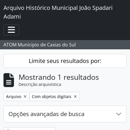
Skip to main content
Arquivo Histórico Municipal João Spadari
Adami
Toggle navigation
ATOM Municipio de Caxias do Sul
Limite seus resultados por:
Mostrando 1 resultados
Descrição arquivística
Remover filtro:
Remover filtro:
Arquivo
Com objetos digitais
Opções avançadas de busca