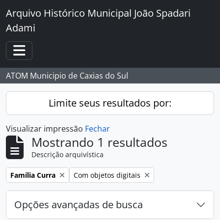
Skip to main content
Arquivo Histórico Municipal João Spadari
Adami
Toggle navigation
ATOM Municipio de Caxias do Sul
Limite seus resultados por:
Visualizar impressão
Fechar
Mostrando 1 resultados
Descrição arquivística
Remover filtro:
Remover filtro:
Família Curra
Com objetos digitais
Opções avançadas de busca