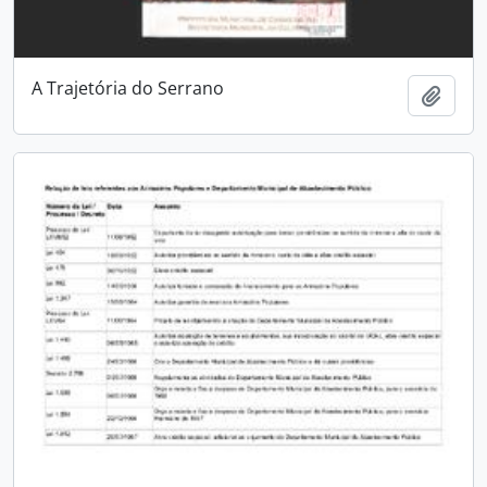
A Trajetória do Serrano
Adici