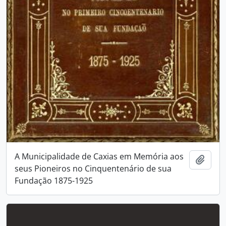
A Municipalidade de Caxias em Memória aos
Adici
seus Pioneiros no Cinquentenário de sua
Fundação 1875-1925