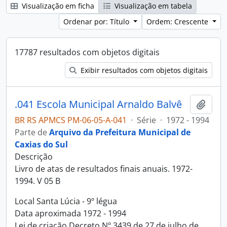
Visualização em ficha
Visualização em tabela
Ordenar por: Título
Ordem: Crescente
17787 resultados com objetos digitais
Exibir resultados com objetos digitais
.041 Escola Municipal Arnaldo Balvê
Adici
BR RS APMCS PM-06-05-A-041
·
Série
·
1972 - 1994
Parte de
Arquivo da Prefeitura Municipal de
Caxias do Sul
Descrição
Livro de atas de resultados finais anuais. 1972-
1994. V 05 B
Local Santa Lúcia - 9º légua
Data aproximada 1972 - 1994
Lei de criação Decreto Nº 3439 de 27 de julho de