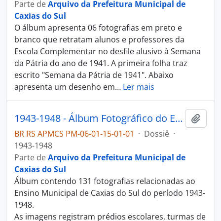
Parte de
Arquivo da Prefeitura Municipal de
Caxias do Sul
O álbum apresenta 06 fotografias em preto e
branco que retratam alunos e professores da
Escola Complementar no desfile alusivo à Semana
da Pátria do ano de 1941. A primeira folha traz
escrito "Semana da Pátria de 1941". Abaixo
apresenta um desenho em
…
Ler mais
1943-1948 - Álbum Fotográfico do Ensino Municipal de Caxias do Sul
Adici
BR RS APMCS PM-06-01-15-01-01
·
Dossiê
·
1943-1948
Parte de
Arquivo da Prefeitura Municipal de
Caxias do Sul
Álbum contendo 131 fotografias relacionadas ao
Ensino Municipal de Caxias do Sul do período 1943-
1948.
As imagens registram prédios escolares, turmas de