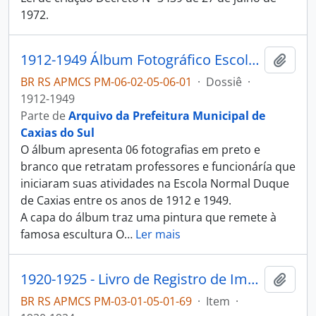
1972.
1912-1949 Álbum Fotográfico Escola Normal Duque de Caxias
Adici
BR RS APMCS PM-06-02-05-06-01
·
Dossiê
·
1912-1949
Parte de
Arquivo da Prefeitura Municipal de
Caxias do Sul
O álbum apresenta 06 fotografias em preto e
branco que retratam professores e funcionáría que
iniciaram suas atividades na Escola Normal Duque
de Caxias entre os anos de 1912 e 1949.
A capa do álbum traz uma pintura que remete à
famosa escultura O
…
Ler mais
1920-1925 - Livro de Registro de Imposto sobre Estatística e Expediente
Adici
BR RS APMCS PM-03-01-05-01-69
·
Item
·