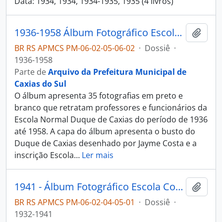
Data: 1934, 1934, 1934-1935, 1935 (4 livros)
1936-1958 Álbum Fotográfico Escola Normal Duque de Caxias
Adici
BR RS APMCS PM-06-02-05-06-02
·
Dossiê
·
1936-1958
Parte de
Arquivo da Prefeitura Municipal de
Caxias do Sul
O álbum apresenta 35 fotografias em preto e
branco que retratam professores e funcionários da
Escola Normal Duque de Caxias do período de 1936
até 1958. A capa do álbum apresenta o busto do
Duque de Caxias desenhado por Jayme Costa e a
inscrição Escola
…
Ler mais
1941 - Álbum Fotográfico Escola Complementar de Caxias
Adici
BR RS APMCS PM-06-02-04-05-01
·
Dossiê
·
1932-1941