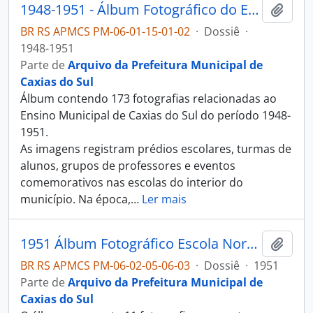
1948-1951 - Álbum Fotográfico do Ensino Municipal de Caxias do Sul
Adici
BR RS APMCS PM-06-01-15-01-02
·
Dossiê
·
1948-1951
Parte de
Arquivo da Prefeitura Municipal de
Caxias do Sul
Álbum contendo 173 fotografias relacionadas ao
Ensino Municipal de Caxias do Sul do período 1948-
1951.
As imagens registram prédios escolares, turmas de
alunos, grupos de professores e eventos
comemorativos nas escolas do interior do
município. Na época,
…
Ler mais
1951 Álbum Fotográfico Escola Normal Duque de Caxias
Adici
BR RS APMCS PM-06-02-05-06-03
·
Dossiê
·
1951
Parte de
Arquivo da Prefeitura Municipal de
Caxias do Sul