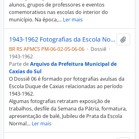
alunos, grupos de professores e eventos
comemorativos nas escolas do interior do
município. Na época,
…
Ler mais
1943-1962 Fotografias da Escola Normal Duque de Caxias
Adici
BR RS APMCS PM-06-02-05-06-06
·
Dossiê
·
1943-1962
Parte de
Arquivo da Prefeitura Municipal de
Caxias do Sul
O Dossiê 06 é formado por fotografias avulsas da
Escola Duque de Caxias relacionadas ao período
1943-1962.
Algumas fotografias retratam exposição de
trabalhos, desfile da Semana da Pátria, formatura,
apresentação de balé, Jubileu de Prata da Escola
Normal
…
Ler mais