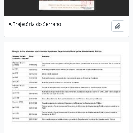
A Trajetória do Serrano
Adici