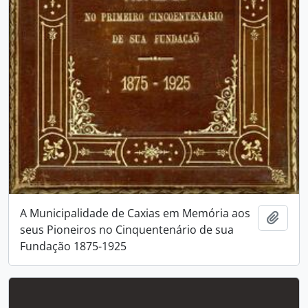
A Municipalidade de Caxias em Memória aos
Adici
seus Pioneiros no Cinquentenário de sua
Fundação 1875-1925