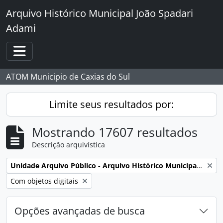
Skip to main content
Arquivo Histórico Municipal João Spadari
Adami
Toggle navigation
ATOM Municipio de Caxias do Sul
Limite seus resultados por:
Mostrando 17607 resultados
Descrição arquivística
Remover filtro:
Unidade Arquivo Público - Arquivo Histórico Municipal João Spadari Adami
Remover filtro:
Com objetos digitais
Opções avançadas de busca