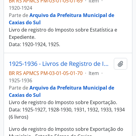
BR RS APMCS PM-03-01-05-01-69
·
Item
·
1920-1924
Parte de
Arquivo da Prefeitura Municipal de
Caxias do Sul
Livro de registro do Imposto sobre Estatística e
Expediente.
Data: 1920-1924, 1925.
1925-1936 - Livros de Registro de Imposto sobre Exportação
Adici
BR RS APMCS PM-03-01-05-01-70
·
Item
·
1925-1936
Parte de
Arquivo da Prefeitura Municipal de
Caxias do Sul
Livro de registro do Imposto sobre Exportação.
Data: 1925-1927, 1928-1930, 1931, 1932, 1933, 1934
(6 livros)
Livro de registro do Imposto sobre Exportação do