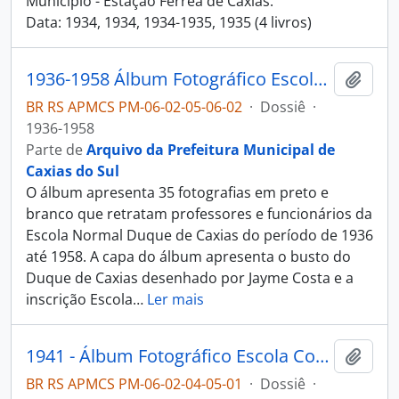
Município - Estação Férrea de Caxias.
Data: 1934, 1934, 1934-1935, 1935 (4 livros)
1936-1958 Álbum Fotográfico Escola Normal Duque de Caxias
Adici
BR RS APMCS PM-06-02-05-06-02
·
Dossiê
·
1936-1958
Parte de
Arquivo da Prefeitura Municipal de
Caxias do Sul
O álbum apresenta 35 fotografias em preto e
branco que retratam professores e funcionários da
Escola Normal Duque de Caxias do período de 1936
até 1958. A capa do álbum apresenta o busto do
Duque de Caxias desenhado por Jayme Costa e a
inscrição Escola
…
Ler mais
1941 - Álbum Fotográfico Escola Complementar de Caxias
Adici
BR RS APMCS PM-06-02-04-05-01
·
Dossiê
·