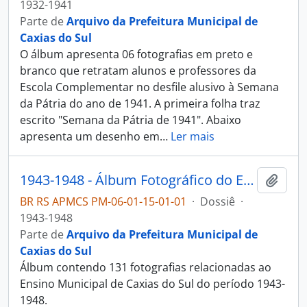
1932-1941
Parte de
Arquivo da Prefeitura Municipal de
Caxias do Sul
O álbum apresenta 06 fotografias em preto e
branco que retratam alunos e professores da
Escola Complementar no desfile alusivo à Semana
da Pátria do ano de 1941. A primeira folha traz
escrito "Semana da Pátria de 1941". Abaixo
apresenta um desenho em
…
Ler mais
1943-1948 - Álbum Fotográfico do Ensino Municipal de Caxias do Sul
Adici
BR RS APMCS PM-06-01-15-01-01
·
Dossiê
·
1943-1948
Parte de
Arquivo da Prefeitura Municipal de
Caxias do Sul
Álbum contendo 131 fotografias relacionadas ao
Ensino Municipal de Caxias do Sul do período 1943-
1948.