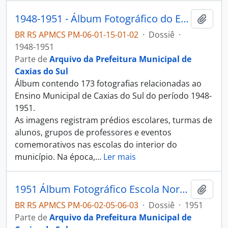
1948-1951 - Álbum Fotográfico do Ensino Municipal de Caxias do Sul
Adici
BR RS APMCS PM-06-01-15-01-02
·
Dossiê
·
1948-1951
Parte de
Arquivo da Prefeitura Municipal de
Caxias do Sul
Álbum contendo 173 fotografias relacionadas ao
Ensino Municipal de Caxias do Sul do período 1948-
1951.
As imagens registram prédios escolares, turmas de
alunos, grupos de professores e eventos
comemorativos nas escolas do interior do
município. Na época,
…
Ler mais
1951 Álbum Fotográfico Escola Normal Duque de Caxias
Adici
BR RS APMCS PM-06-02-05-06-03
·
Dossiê
·
1951
Parte de
Arquivo da Prefeitura Municipal de