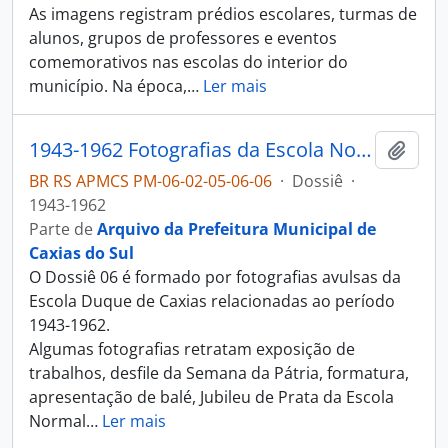
As imagens registram prédios escolares, turmas de
alunos, grupos de professores e eventos
comemorativos nas escolas do interior do
município. Na época,
…
Ler mais
1943-1962 Fotografias da Escola Normal Duque de Caxias
Adici
BR RS APMCS PM-06-02-05-06-06
·
Dossiê
·
1943-1962
Parte de
Arquivo da Prefeitura Municipal de
Caxias do Sul
O Dossiê 06 é formado por fotografias avulsas da
Escola Duque de Caxias relacionadas ao período
1943-1962.
Algumas fotografias retratam exposição de
trabalhos, desfile da Semana da Pátria, formatura,
apresentação de balé, Jubileu de Prata da Escola
Normal
…
Ler mais