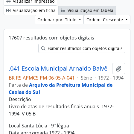
Visualizar impressão
Visualização em ficha
Visualização em tabela
Ordenar por: Título
Ordem: Crescente
17607 resultados com objetos digitais
Exibir resultados com objetos digitais
.041 Escola Municipal Arnaldo Balvê
Adici
BR RS APMCS PM-06-05-A-041
·
Série
·
1972 - 1994
Parte de
Arquivo da Prefeitura Municipal de
Caxias do Sul
Descrição
Livro de atas de resultados finais anuais. 1972-
1994. V 05 B
Local Santa Lúcia - 9º légua
Data aproximada 1972 - 1994