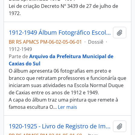
Lei de criação Decreto Nº 3439 de 27 de julho de
1972.
1912-1949 Álbum Fotográfico Escola Normal Duque de Caxias
Adici
BR RS APMCS PM-06-02-05-06-01
·
Dossiê
·
1912-1949
Parte de
Arquivo da Prefeitura Municipal de
Caxias do Sul
O álbum apresenta 06 fotografias em preto e
branco que retratam professores e funcionáría que
iniciaram suas atividades na Escola Normal Duque
de Caxias entre os anos de 1912 e 1949.
A capa do álbum traz uma pintura que remete à
famosa escultura O
…
Ler mais
1920-1925 - Livro de Registro de Imposto sobre Estatística e Expediente
Adici