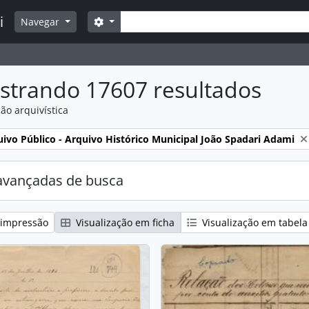
Buscar
i
Opções de busca
Navegar
strando 17607 resultados
ão arquivística
:
ivo Público - Arquivo Histórico Municipal João Spadari Adami
avançadas de busca
 impressão
Visualização em ficha
Visualização em tabela