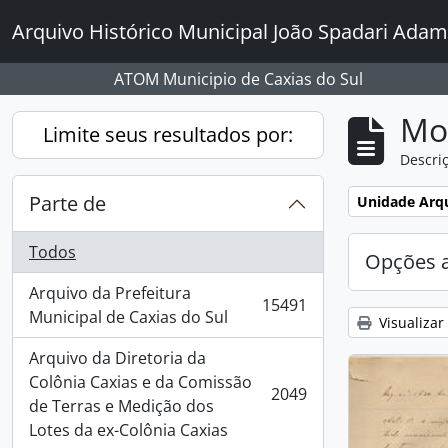
Skip to main content
Arquivo Histórico Municipal João Spadari Adam
ATOM Municipio de Caxias do Sul
Mo
Limite seus resultados por:
Descriç
Parte de
Remover filtro
Unidade Arqu
Todos
Opções 
Arquivo da Prefeitura
15491
, 15491 resultados
Municipal de Caxias do Sul
Visualizar
Arquivo da Diretoria da
Colônia Caxias e da Comissão
2049
, 2049 resultados
de Terras e Medição dos
Lotes da ex-Colônia Caxias