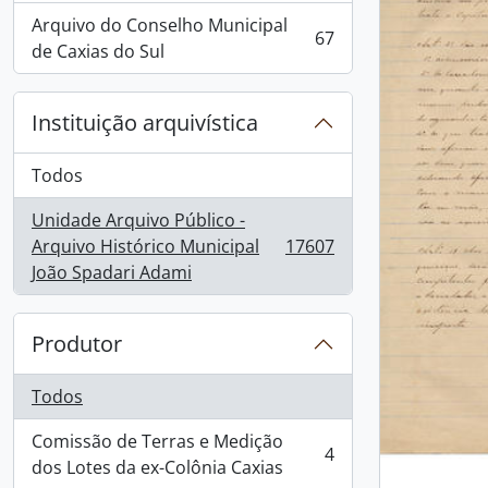
Arquivo do Conselho Municipal
67
, 67 resultados
de Caxias do Sul
Instituição arquivística
Todos
Unidade Arquivo Público -
Arquivo Histórico Municipal
17607
, 17607 resultados
João Spadari Adami
Produtor
Todos
Comissão de Terras e Medição
4
, 4 resultados
dos Lotes da ex-Colônia Caxias