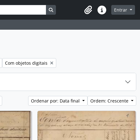
Busque na página de navegação
Entrar
Atalhos
Remover filtro:
Com objetos digitais
Ordenar por: Data final
Ordem: Crescente