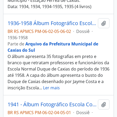
Município - Estação Férrea de Caxias.
Data: 1934, 1934, 1934-1935, 1935 (4 livros)
1936-1958 Álbum Fotográfico Escola Normal Duque de Caxias
Adici
BR RS APMCS PM-06-02-05-06-02
·
Dossiê
·
1936-1958
Parte de
Arquivo da Prefeitura Municipal de
Caxias do Sul
O álbum apresenta 35 fotografias em preto e
branco que retratam professores e funcionários da
Escola Normal Duque de Caxias do período de 1936
até 1958. A capa do álbum apresenta o busto do
Duque de Caxias desenhado por Jayme Costa e a
inscrição Escola
…
Ler mais
1941 - Álbum Fotográfico Escola Complementar de Caxias
Adici
BR RS APMCS PM-06-02-04-05-01
·
Dossiê
·