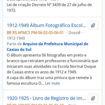
Lei de criação Decreto Nº 3439 de 27 de julho de
1972.
1912-1949 Álbum Fotográfico Escola Normal Duque de Caxias
Adici
BR RS APMCS PM-06-02-05-06-01
·
Dossiê
·
1912-1949
Parte de
Arquivo da Prefeitura Municipal de
Caxias do Sul
O álbum apresenta 06 fotografias em preto e
branco que retratam professores e funcionáría que
iniciaram suas atividades na Escola Normal Duque
de Caxias entre os anos de 1912 e 1949.
A capa do álbum traz uma pintura que remete à
famosa escultura O
…
Ler mais
1920-1925 - Livro de Registro de Imposto sobre Estatística e Expediente
Adici