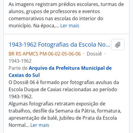
As imagens registram prédios escolares, turmas de
alunos, grupos de professores e eventos
comemorativos nas escolas do interior do
município. Na época,
…
Ler mais
1943-1962 Fotografias da Escola Normal Duque de Caxias
Adici
BR RS APMCS PM-06-02-05-06-06
·
Dossiê
·
1943-1962
Parte de
Arquivo da Prefeitura Municipal de
Caxias do Sul
O Dossiê 06 é formado por fotografias avulsas da
Escola Duque de Caxias relacionadas ao período
1943-1962.
Algumas fotografias retratam exposição de
trabalhos, desfile da Semana da Pátria, formatura,
apresentação de balé, Jubileu de Prata da Escola
Normal
…
Ler mais