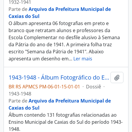
1932-1941
Parte de
Arquivo da Prefeitura Municipal de
Caxias do Sul
O álbum apresenta 06 fotografias em preto e
branco que retratam alunos e professores da
Escola Complementar no desfile alusivo à Semana
da Pátria do ano de 1941. A primeira folha traz
escrito "Semana da Pátria de 1941". Abaixo
apresenta um desenho em
…
Ler mais
1943-1948 - Álbum Fotográfico do Ensino Municipal de Caxias do Sul
Adici
BR RS APMCS PM-06-01-15-01-01
·
Dossiê
·
1943-1948
Parte de
Arquivo da Prefeitura Municipal de
Caxias do Sul
Álbum contendo 131 fotografias relacionadas ao
Ensino Municipal de Caxias do Sul do período 1943-
1948.