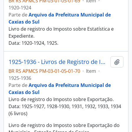
BR RS APMCS PM-03-01-05-01-69
·
Item
·
1920-1924
Parte de
Arquivo da Prefeitura Municipal de
Caxias do Sul
Livro de registro do Imposto sobre Estatística e
Expediente.
Data: 1920-1924, 1925.
1925-1936 - Livros de Registro de Imposto sobre Exportação
Adici
BR RS APMCS PM-03-01-05-01-70
·
Item
·
1925-1936
Parte de
Arquivo da Prefeitura Municipal de
Caxias do Sul
Livro de registro do Imposto sobre Exportação.
Data: 1925-1927, 1928-1930, 1931, 1932, 1933, 1934
(6 livros)
Livro de registro do Imposto sobre Exportação do