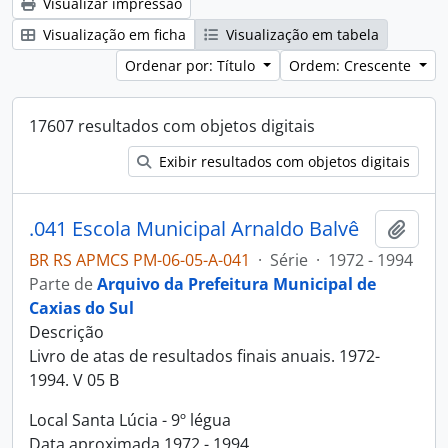
Visualizar impressão
Visualização em ficha
Visualização em tabela
Ordenar por: Título
Ordem: Crescente
17607 resultados com objetos digitais
Exibir resultados com objetos digitais
.041 Escola Municipal Arnaldo Balvê
Adici
BR RS APMCS PM-06-05-A-041
·
Série
·
1972 - 1994
Parte de
Arquivo da Prefeitura Municipal de
Caxias do Sul
Descrição
Livro de atas de resultados finais anuais. 1972-
1994. V 05 B
Local Santa Lúcia - 9º légua
Data aproximada 1972 - 1994