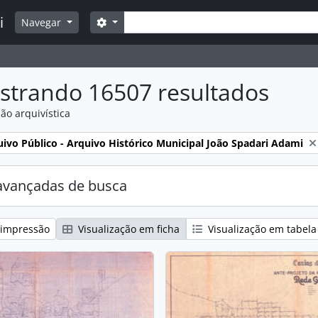
Buscar
i
Opções de busca
Navegar
strando 16507 resultados
ão arquivística
:
ivo Público - Arquivo Histórico Municipal João Spadari Adami
avançadas de busca
 impressão
Visualização em ficha
Visualização em tabela