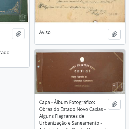
-
Aviso
Adicionar a área de transferência
Adici
Prado
Capa - Álbum Fotográfico:
Adici
Obras do Estado Novo Caxias -
Alguns Flagrantes de
Urbanização e Saneamento -