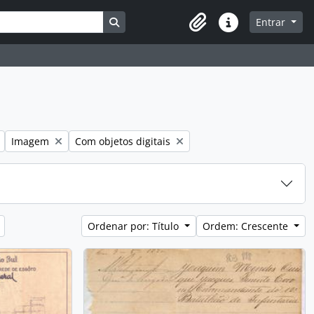
Busque na página de navegação
Entrar
Atalhos
Remover filtro:
Remover filtro:
Imagem
Com objetos digitais
Ordenar por: Título
Ordem: Crescente