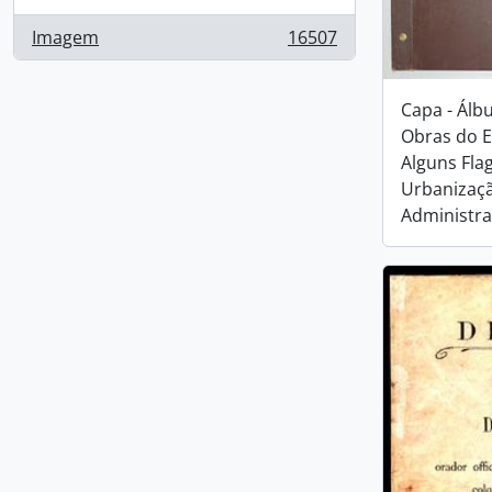
Imagem
16507
, 16507 resultados
Capa - Álb
Obras do E
Alguns Fla
Urbanizaç
Administra