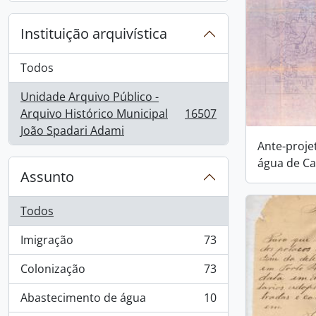
Instituição arquivística
Todos
Unidade Arquivo Público -
Arquivo Histórico Municipal
16507
, 16507 resultados
João Spadari Adami
Ante-proje
água de Ca
Assunto
Todos
Imigração
73
, 73 resultados
Colonização
73
, 73 resultados
Abastecimento de água
10
, 10 resultados