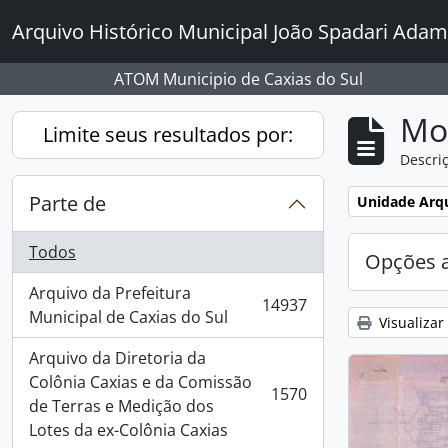
Skip to main content
Arquivo Histórico Municipal João Spadari Adam
ATOM Municipio de Caxias do Sul
Mo
Limite seus resultados por:
Descriç
Parte de
Remover filtro
Unidade Arqu
Todos
Opções 
Arquivo da Prefeitura
14937
, 14937 resultados
Municipal de Caxias do Sul
Visualizar
Arquivo da Diretoria da
Colônia Caxias e da Comissão
1570
, 1570 resultados
de Terras e Medição dos
Lotes da ex-Colônia Caxias