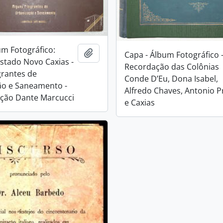
um Fotográfico:
Adicionar a área de transferência
Capa - Álbum Fotográfico 
stado Novo Caxias -
Recordação das Colônias
grantes de
Conde D’Eu, Dona Isabel,
ão e Saneamento -
Alfredo Chaves, Antonio 
ção Dante Marcucci
e Caxias