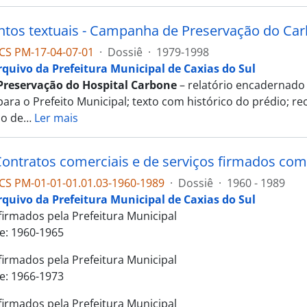
os textuais - Campanha de Preservação do Ca
CS PM-17-04-07-01
·
Dossiê
·
1979-1998
rquivo da Prefeitura Municipal de Caxias do Sul
 Preservação do Hospital Carbone
– relatório encadernado
ara o Prefeito Municipal; texto com histórico do prédio; r
ão de
…
Ler mais
Contratos comerciais e de serviços firmados com
S PM-01-01-01.01.03-1960-1989
·
Dossiê
·
1960 - 1989
rquivo da Prefeitura Municipal de Caxias do Sul
firmados pela Prefeitura Municipal
te: 1960-1965
firmados pela Prefeitura Municipal
te: 1966-1973
firmados pela Prefeitura Municipal