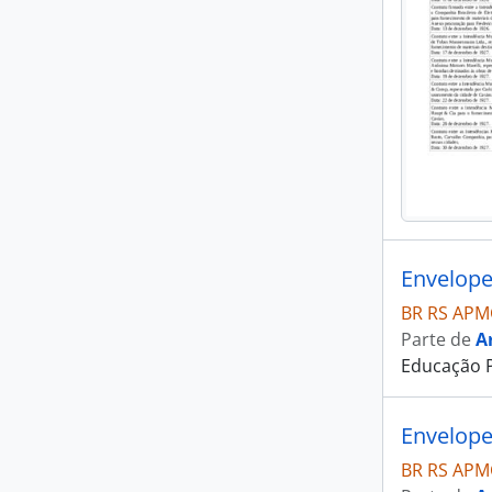
Envelop
BR RS APMC
Parte de
A
Educação P
Envelop
BR RS APMC