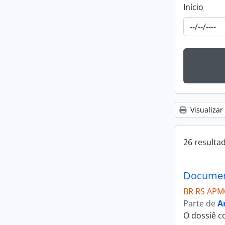
Início
Visualizar
26 resulta
Document
BR RS APM
Parte de
A
O dossiê c