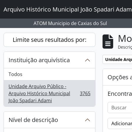
Skip to main content
Arquivo Histórico Municipal João Spadari Adam
ATOM Municipio de Caxias do Sul
Mo
Limite seus resultados por:
Descriç
Instituição arquivística
Remover filtro
Unidade Arqu
Todos
Opções 
Unidade Arquivo Público -
Encontra
Arquivo Histórico Municipal
3765
, 3765 resultados
João Spadari Adami
Nível de descrição
Adicionar