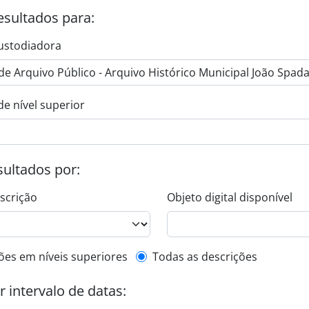
esultados para:
ustodiadora
de nível superior
esultados por:
escrição
Objeto digital disponível
de descrição de nível superior
ões em níveis superiores
Todas as descrições
or intervalo de datas: