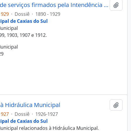
Dossiê: Contratos comerciais e de serviços firmados pela Intendência Municipal
Adici
1929
·
Dossiê
·
1890 - 1929
ipal de Caxias do Sul
unicipal
99, 1903, 1907 e 1912.
unicipal
29
à Hidráulica Municipal
Adici
1927
·
Dossiê
·
1926-1927
ipal de Caxias do Sul
nicipal relacionados à Hidráulica Municipal.