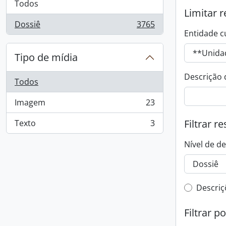
Todos
Limitar r
Dossiê
3765
, 3765 resultados
Entidade c
Tipo de mídia
Descrição 
Todos
Imagem
23
, 23 resultados
Filtrar r
Texto
3
, 3 resultados
Nível de d
Filtro 
Descriç
Filtrar p