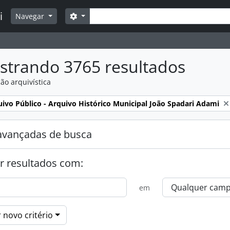
Buscar
i
Opções de busca
Navegar
strando 3765 resultados
ão arquivística
:
ivo Público - Arquivo Histórico Municipal João Spadari Adami
avançadas de busca
r resultados com:
em
 novo critério