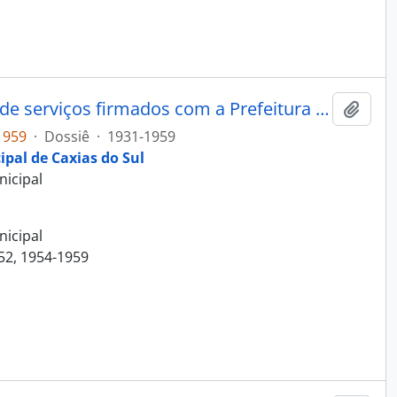
Dossiê: Contratos comerciais e de serviços firmados com a Prefeitura Municipal
Adici
1959
·
Dossiê
·
1931-1959
ipal de Caxias do Sul
nicipal
nicipal
952, 1954-1959