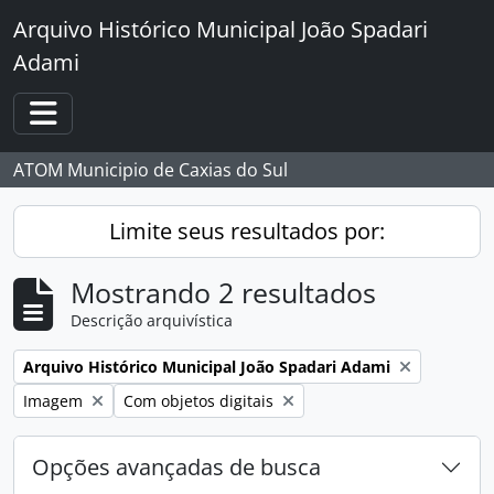
Skip to main content
Arquivo Histórico Municipal João Spadari
Adami
Toggle navigation
ATOM Municipio de Caxias do Sul
Limite seus resultados por:
Mostrando 2 resultados
Descrição arquivística
Remover filtro:
Arquivo Histórico Municipal João Spadari Adami
Remover filtro:
Remover filtro:
Imagem
Com objetos digitais
Opções avançadas de busca