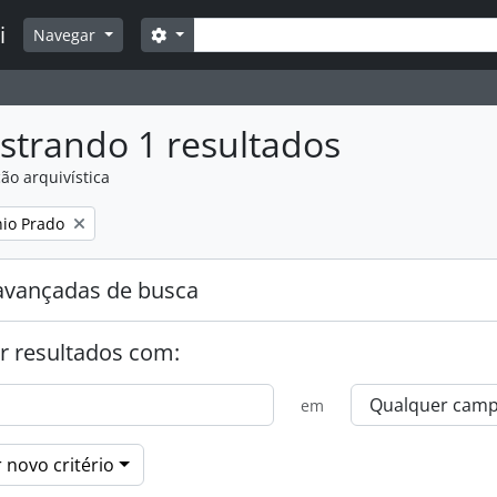
Buscar
i
Opções de busca
Navegar
strando 1 resultados
ão arquivística
:
nio Prado
avançadas de busca
r resultados com:
em
 novo critério