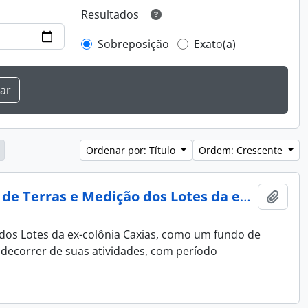
Resultados
Sobreposição
Exato(a)
Ordenar por: Título
Ordem: Crescente
Arquivo da Diretoria da Colônia Caxias e da Comissão de Terras e Medição dos Lotes da ex-Colônia Caxias
Adici
 dos Lotes da ex-colônia Caxias, como um fundo de
decorrer de suas atividades, com período