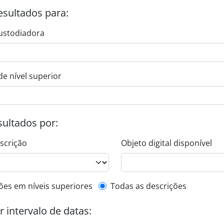
esultados para:
ustodiadora
de nível superior
esultados por:
escrição
Objeto digital disponível
de descrição de nível superior
ões em níveis superiores
Todas as descrições
or intervalo de datas: