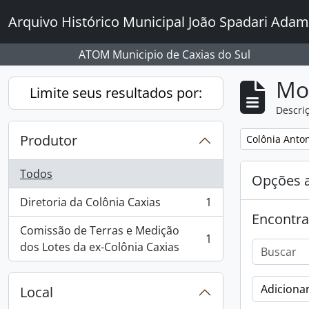
Skip to main content
Arquivo Histórico Municipal João Spadari Adam
ATOM Municipio de Caxias do Sul
Mo
Limite seus resultados por:
Descriç
Produtor
Remover filtro
Colônia Anto
Todos
Opções 
Diretoria da Colônia Caxias
1
, 1 resultados
Encontra
Comissão de Terras e Medição
1
, 1 resultados
dos Lotes da ex-Colônia Caxias
Adicionar
Local