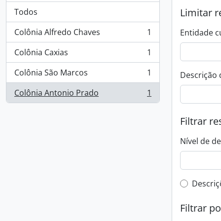
Limitar r
Todos
Colônia Alfredo Chaves
1
Entidade c
, 1 resultados
Colônia Caxias
1
, 1 resultados
Colônia São Marcos
1
Descrição 
, 1 resultados
Colônia Antonio Prado
1
, 1 resultados
Filtrar r
Nível de d
Filtro 
Descriç
Filtrar p