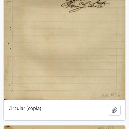
Circular (cópia)
Adici