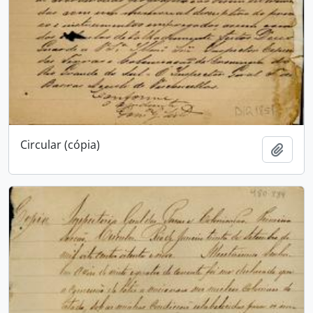
Circular (cópia)
Adici