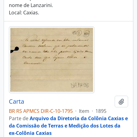
nome de Lanzarini.
Local: Caxias.
Carta
Adici
BR RS APMCS DIR-C-10-1795
·
Item
·
1895
Parte de
Arquivo da Diretoria da Colônia Caxias e
da Comissão de Terras e Medição dos Lotes da
ex-Colônia Caxias