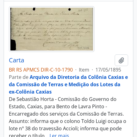
Carta
Adici
BR RS APMCS DIR-C-10-1790
·
Item
·
17/05/1895
Parte de
Arquivo da Diretoria da Colônia Caxias e
da Comissão de Terras e Medição dos Lotes da
ex-Colônia Caxias
De Sebastião Horta - Comissão do Governo do
Estado, Caxias, para Bento de Lavra Pinto -
Encarregado dos serviços da Comissão de Terras.
Assunto: informa que o colono Toldo Luigi ocupa o
lote nº 38 do travessão Accioli; informa que pode
receber o título
…
Ler mais