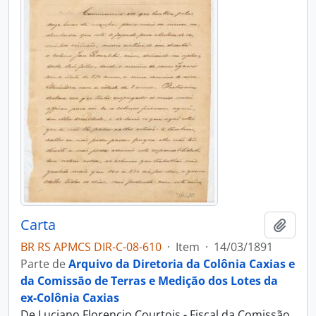
Carta
Adici
BR RS APMCS DIR-C-08-610
·
Item
·
14/03/1891
Parte de
Arquivo da Diretoria da Colônia Caxias e
da Comissão de Terras e Medição dos Lotes da
ex-Colônia Caxias
De Luciano Florencio Courtois - Fiscal da Comissão