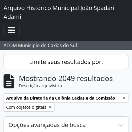
Skip to main content
Arquivo Histórico Municipal João Spadari
Adami
Toggle navigation
ATOM Municipio de Caxias do Sul
Limite seus resultados por:
Mostrando 2049 resultados
Descrição arquivística
Remover filtro:
Arquivo da Diretoria da Colônia Caxias e da Comissão de Terras e Medição dos Lotes da ex-Colônia Caxias
Remover filtro:
Com objetos digitais
Opções avançadas de busca