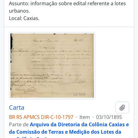
Assunto: informação sobre edital referente a lotes
urbanos.
Local: Caxias.
Carta
Adici
BR RS APMCS DIR-C-10-1797
·
Item
·
03/10/1895
Parte de
Arquivo da Diretoria da Colônia Caxias e
da Comissão de Terras e Medição dos Lotes da