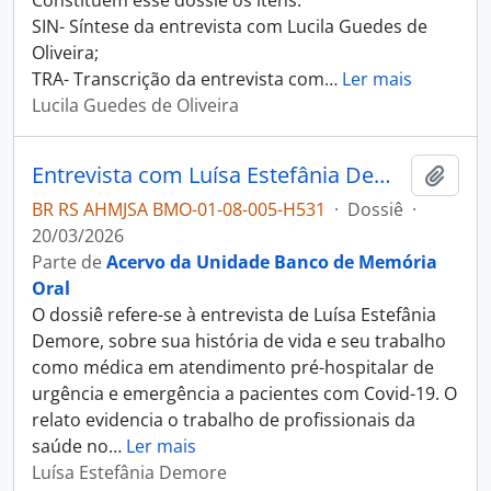
Constituem esse dossiê os itens:
SIN- Síntese da entrevista com Lucila Guedes de
Oliveira;
TRA- Transcrição da entrevista com
…
Ler mais
Lucila Guedes de Oliveira
Entrevista com Luísa Estefânia Demore
Adici
BR RS AHMJSA BMO-01-08-005-H531
·
Dossiê
·
20/03/2026
Parte de
Acervo da Unidade Banco de Memória
Oral
O dossiê refere-se à entrevista de Luísa Estefânia
Demore, sobre sua história de vida e seu trabalho
como médica em atendimento pré-hospitalar de
urgência e emergência a pacientes com Covid-19. O
relato evidencia o trabalho de profissionais da
saúde no
…
Ler mais
Luísa Estefânia Demore