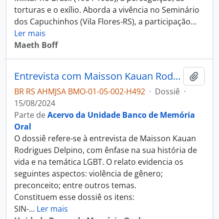
torturas e o exílio. Aborda a vivência no Seminário
dos Capuchinhos (Vila Flores-RS), a participação
…
Ler mais
Maeth Boff
Entrevista com Maisson Kauan Rodrigues Delpino
Adici
BR RS AHMJSA BMO-01-05-002-H492
·
Dossiê
·
15/08/2024
Parte de
Acervo da Unidade Banco de Memória
Oral
O dossiê refere-se à entrevista de Maisson Kauan
Rodrigues Delpino, com ênfase na sua história de
vida e na temática LGBT. O relato evidencia os
seguintes aspectos: violência de gênero;
preconceito; entre outros temas.
Constituem esse dossiê os itens:
SIN-
…
Ler mais