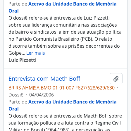
Parte de
Acervo da Unidade Banco de Memória
Oral
O dossiê refere-se à entrevista de Luiz Pizzetti
sobre sua liderança comunitária nas associações
de bairro e sindicatos, além de sua atuação política
no Partido Comunista Brasileiro (PCB). O relato
discorre também sobre as prisões decorrentes do
Golpe
…
Ler mais
Luiz Pizzetti
Entrevista com Maeth Boff
Adici
BR RS AHMJSA BMO-01-01-007-F627/628/629/630
·
Dossiê
·
04/04/2006
Parte de
Acervo da Unidade Banco de Memória
Oral
O dossiê refere-se à entrevista de Maeth Boff sobre
sua formação política e a luta contra o Regime Civil
Militar no Brasil (1964-1985), a perseguição, as