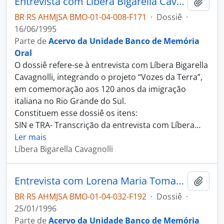
Entrevista com Líbera Bigarella Cavagnolli
Adici
BR RS AHMJSA BMO-01-04-008-F171
·
Dossiê
·
16/06/1995
Parte de
Acervo da Unidade Banco de Memória
Oral
O dossiê refere-se à entrevista com Líbera Bigarella
Cavagnolli, integrando o projeto “Vozes da Terra”,
em comemoração aos 120 anos da imigração
italiana no Rio Grande do Sul.
Constituem esse dossiê os itens:
SIN e TRA- Transcrição da entrevista com Líbera
…
Ler mais
Líbera Bigarella Cavagnolli
Entrevista com Lorena Maria Tomasi Chiaradia
Adici
BR RS AHMJSA BMO-01-04-032-F192
·
Dossiê
·
25/01/1996
Parte de
Acervo da Unidade Banco de Memória