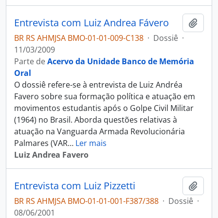
Entrevista com Luiz Andrea Fávero
Adici
BR RS AHMJSA BMO-01-01-009-C138
·
Dossiê
·
11/03/2009
Parte de
Acervo da Unidade Banco de Memória
Oral
O dossiê refere-se à entrevista de Luiz Andréa
Favero sobre sua formação política e atuação em
movimentos estudantis após o Golpe Civil Militar
(1964) no Brasil. Aborda questões relativas à
atuação na Vanguarda Armada Revolucionária
Palmares (VAR
…
Ler mais
Luiz Andrea Favero
Entrevista com Luiz Pizzetti
Adici
BR RS AHMJSA BMO-01-01-001-F387/388
·
Dossiê
·
08/06/2001