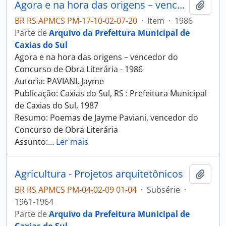
Agora e na hora das origens – vencedor do Concurso de Obra Literária - 1986
Adici
BR RS APMCS PM-17-10-02-07-20
·
Item
·
1986
Parte de
Arquivo da Prefeitura Municipal de
Caxias do Sul
Agora e na hora das origens – vencedor do
Concurso de Obra Literária - 1986
Autoria: PAVIANI, Jayme
Publicação: Caxias do Sul, RS : Prefeitura Municipal
de Caxias do Sul, 1987
Resumo: Poemas de Jayme Paviani, vencedor do
Concurso de Obra Literária
Assunto:
…
Ler mais
Agricultura - Projetos arquitetônicos
Adici
BR RS APMCS PM-04-02-09 01-04
·
Subsérie
·
1961-1964
Parte de
Arquivo da Prefeitura Municipal de