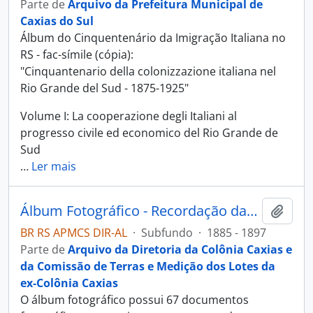
Parte de
Arquivo da Prefeitura Municipal de
Caxias do Sul
Álbum do Cinquentenário da Imigração Italiana no
RS - fac-símile (cópia):
"Cinquantenario della colonizzazione italiana nel
Rio Grande del Sud - 1875-1925"
Volume I: La cooperazione degli Italiani al
progresso civile ed economico del Rio Grande de
Sud
…
Ler mais
Álbum Fotográfico - Recordação das Colônias Conde D’Eu, Dona Isabel, Alfredo Chaves, Antonio Prado e Caxias
Adici
BR RS APMCS DIR-AL
·
Subfundo
·
1885 - 1897
Parte de
Arquivo da Diretoria da Colônia Caxias e
da Comissão de Terras e Medição dos Lotes da
ex-Colônia Caxias
O álbum fotográfico possui 67 documentos