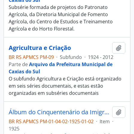
Caxias do Sul
Subsérie formada de projetos do Patronato
Agrícola, da Diretoria Municipal de Fomento
Agrícola, do Centro de Estudos e Treinamento
Agrícola e do Horto Florestal.
Agricultura e Criação
Adici
BR RS APMCS PM-09
·
Subfundo
·
1924 - 2012
Parte de
Arquivo da Prefeitura Municipal de
Caxias do Sul
O subfundo Agricultura e Criação está organizado
em seis séries documentais, e estas estão
organizadas em subséries documentais
Álbum do Cinquentenário da Imigração Italiana no RS - 1875-1925
Adici
BR RS APMCS PM-01-04-02-1925-01-02
·
Item
·
1925