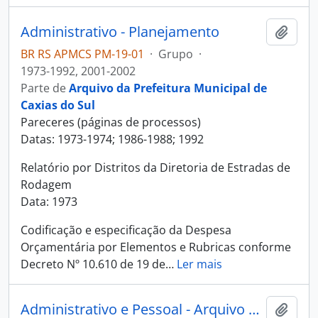
Administrativo - Planejamento
Adici
BR RS APMCS PM-19-01
·
Grupo
·
1973-1992, 2001-2002
Parte de
Arquivo da Prefeitura Municipal de
Caxias do Sul
Pareceres (páginas de processos)
Datas: 1973-1974; 1986-1988; 1992
Relatório por Distritos da Diretoria de Estradas de
Rodagem
Data: 1973
Codificação e especificação da Despesa
Orçamentária por Elementos e Rubricas conforme
Decreto Nº 10.610 de 19 de
…
Ler mais
Administrativo e Pessoal - Arquivo Histórico Municipal João Spadari Adami
Adici