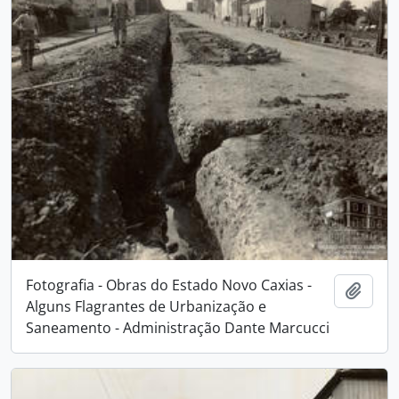
Fotografia - Obras do Estado Novo Caxias -
Adici
Alguns Flagrantes de Urbanização e
Saneamento - Administração Dante Marcucci