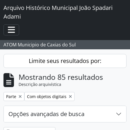
Skip to main content
Arquivo Histórico Municipal João Spadari
Adami
Toggle navigation
ATOM Municipio de Caxias do Sul
Limite seus resultados por:
Mostrando 85 resultados
Descrição arquivística
Remover filtro:
Remover filtro:
Parte
Com objetos digitais
Opções avançadas de busca