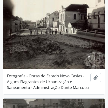
Fotografia - Obras do Estado Novo Caxias -
Adici
Alguns Flagrantes de Urbanização e
Saneamento - Administração Dante Marcucci