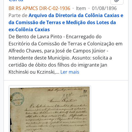
BR RS APMCS DIR-C-02-1936
·
Item
·
01/08/1896
Parte de
Arquivo da Diretoria da Colônia Caxias e
da Comissão de Terras e Medição dos Lotes da
ex-Colônia Caxias
De Bento de Lavra Pinto - Encarregado do
Escritório da Comissão de Terras e Colonização em
Alfredo Chaves, para José de Campos Júnior -
Intendente deste Município. Assunto: solicita a
certidão de óbito dos filhos do imigrante Jan
Ktchinski ou Kczinski,
…
Ler mais