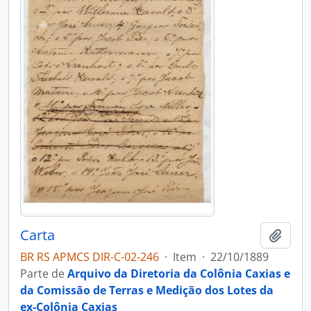
Carta
Adici
BR RS APMCS DIR-C-02-246
·
Item
·
22/10/1889
Parte de
Arquivo da Diretoria da Colônia Caxias e
da Comissão de Terras e Medição dos Lotes da
ex-Colônia Caxias