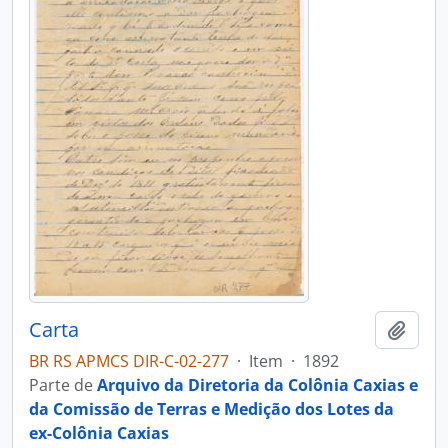
Carta
Adici
BR RS APMCS DIR-C-02-277
·
Item
·
1892
Parte de
Arquivo da Diretoria da Colônia Caxias e
da Comissão de Terras e Medição dos Lotes da
ex-Colônia Caxias