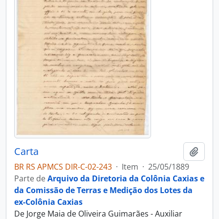
Carta
Adici
BR RS APMCS DIR-C-02-243
·
Item
·
25/05/1889
Parte de
Arquivo da Diretoria da Colônia Caxias e
da Comissão de Terras e Medição dos Lotes da
ex-Colônia Caxias
De Jorge Maia de Oliveira Guimarães - Auxiliar