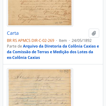
Carta
Adici
BR RS APMCS DIR-C-02-269
·
Item
·
24/05/1892
Parte de
Arquivo da Diretoria da Colônia Caxias e
da Comissão de Terras e Medição dos Lotes da
ex-Colônia Caxias