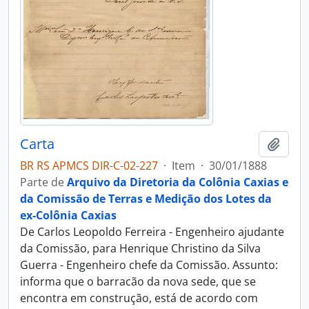
Carta
Adici
BR RS APMCS DIR-C-02-227
·
Item
·
30/01/1888
Parte de
Arquivo da Diretoria da Colônia Caxias e
da Comissão de Terras e Medição dos Lotes da
ex-Colônia Caxias
De Carlos Leopoldo Ferreira - Engenheiro ajudante
da Comissão, para Henrique Christino da Silva
Guerra - Engenheiro chefe da Comissão. Assunto:
informa que o barracão da nova sede, que se
encontra em construção, está de acordo com