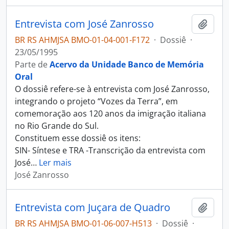
Entrevista com José Zanrosso
Adici
BR RS AHMJSA BMO-01-04-001-F172
·
Dossiê
·
23/05/1995
Parte de
Acervo da Unidade Banco de Memória
Oral
O dossiê refere-se à entrevista com José Zanrosso,
integrando o projeto “Vozes da Terra”, em
comemoração aos 120 anos da imigração italiana
no Rio Grande do Sul.
Constituem esse dossiê os itens:
SIN- Síntese e TRA -Transcrição da entrevista com
José
…
Ler mais
José Zanrosso
Entrevista com Juçara de Quadro
Adici
BR RS AHMJSA BMO-01-06-007-H513
·
Dossiê
·