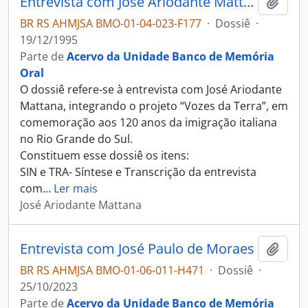
Entrevista com José Ariodante Mattana
Adici
BR RS AHMJSA BMO-01-04-023-F177
·
Dossiê
·
19/12/1995
Parte de
Acervo da Unidade Banco de Memória
Oral
O dossiê refere-se à entrevista com José Ariodante
Mattana, integrando o projeto “Vozes da Terra”, em
comemoração aos 120 anos da imigração italiana
no Rio Grande do Sul.
Constituem esse dossiê os itens:
SIN e TRA- Síntese e Transcrição da entrevista
com
…
Ler mais
José Ariodante Mattana
Entrevista com José Paulo de Moraes
Adici
BR RS AHMJSA BMO-01-06-011-H471
·
Dossiê
·
25/10/2023
Parte de
Acervo da Unidade Banco de Memória