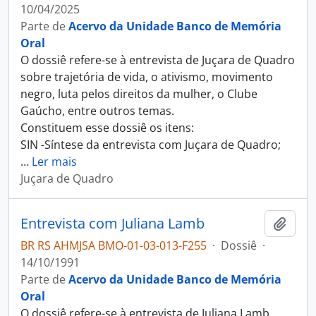
10/04/2025
Parte de
Acervo da Unidade Banco de Memória
Oral
O dossiê refere-se à entrevista de Juçara de Quadro
sobre trajetória de vida, o ativismo, movimento
negro, luta pelos direitos da mulher, o Clube
Gaúcho, entre outros temas.
Constituem esse dossiê os itens:
SIN -Síntese da entrevista com Juçara de Quadro;
…
Ler mais
Juçara de Quadro
Entrevista com Juliana Lamb
Adici
BR RS AHMJSA BMO-01-03-013-F255
·
Dossiê
·
14/10/1991
Parte de
Acervo da Unidade Banco de Memória
Oral
O dossiê refere-se à entrevista de Juliana Lamb,