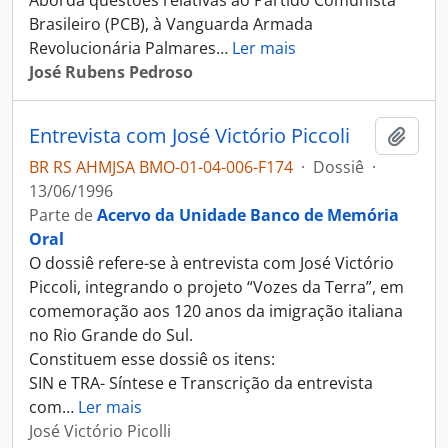
Aborda questões relativas ao Partido Comunista
Brasileiro (PCB), à Vanguarda Armada
Revolucionária Palmares
…
Ler mais
José Rubens Pedroso
Entrevista com José Victório Piccoli
Adici
BR RS AHMJSA BMO-01-04-006-F174
·
Dossiê
·
13/06/1996
Parte de
Acervo da Unidade Banco de Memória
Oral
O dossiê refere-se à entrevista com José Victório
Piccoli, integrando o projeto “Vozes da Terra”, em
comemoração aos 120 anos da imigração italiana
no Rio Grande do Sul.
Constituem esse dossiê os itens:
SIN e TRA- Síntese e Transcrição da entrevista
com
…
Ler mais
José Victório Picolli