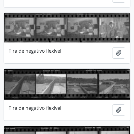
Tira de negativo flexível
Adici
Tira de negativo flexível
Adici