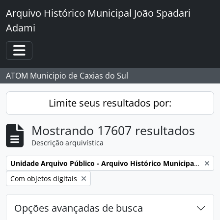
Skip to main content
Arquivo Histórico Municipal João Spadari
Adami
Toggle navigation
ATOM Municipio de Caxias do Sul
Limite seus resultados por:
Mostrando 17607 resultados
Descrição arquivística
Remover filtro:
Unidade Arquivo Público - Arquivo Histórico Municipal João Spadari Adami
Remover filtro:
Com objetos digitais
Opções avançadas de busca