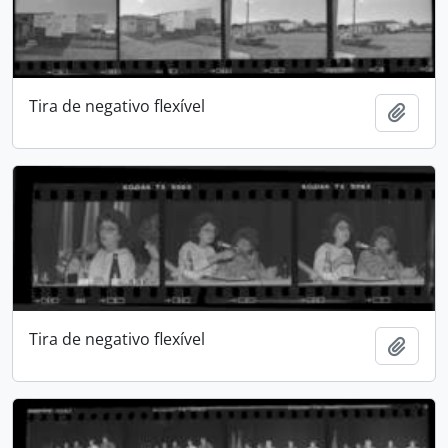
Tira de negativo flexível
Adici
Tira de negativo flexível
Adici