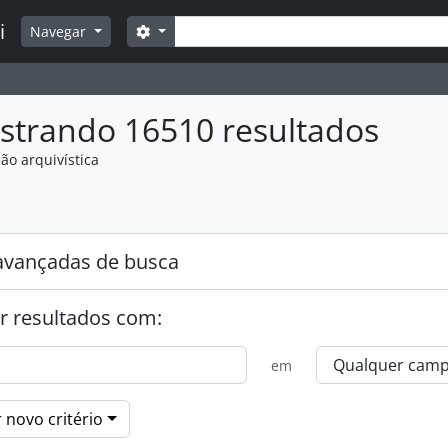
Buscar
i
Opções de busca
Navegar
strando 16510 resultados
ão arquivística
:
avançadas de busca
r resultados com:
em
 novo critério