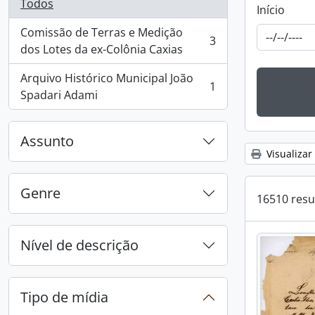
Todos
Início
Comissão de Terras e Medição
3
, 3 resultados
dos Lotes da ex-Colônia Caxias
Arquivo Histórico Municipal João
1
, 1 resultados
Spadari Adami
Assunto
Visualizar
Genre
16510 resu
Nível de descrição
Tipo de mídia