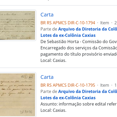
Carta
BR RS APMCS DIR-C-10-1794
·
Item
·
2
Parte de
Arquivo da Diretoria da Col
Lotes da ex-Colônia Caxias
De Sebastião Horta - Comissão do Gove
Encarregado dos serviços da Comissão d
pagamento do título provisório enviad
Local: Caxias.
Carta
BR RS APMCS DIR-C-10-1795
·
Item
·
1
Parte de
Arquivo da Diretoria da Col
Lotes da ex-Colônia Caxias
Assunto: informação sobre edital refer
Local: Caxias.