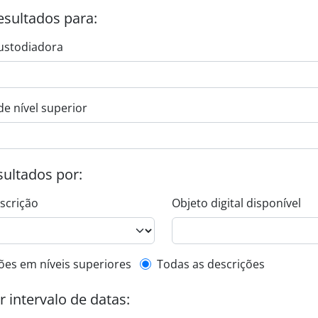
esultados para:
ustodiadora
de nível superior
esultados por:
escrição
Objeto digital disponível
de descrição de nível superior
ões em níveis superiores
Todas as descrições
or intervalo de datas: