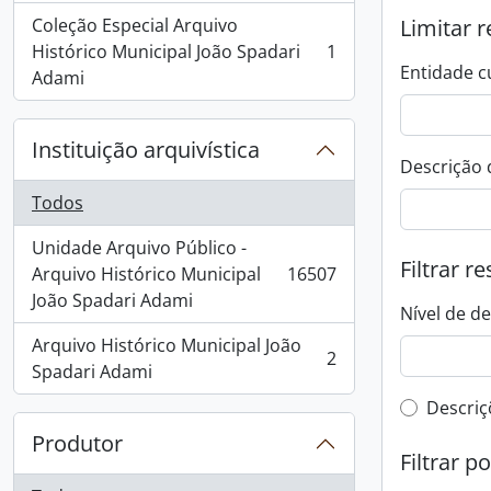
Coleção Especial Arquivo
Limitar r
Histórico Municipal João Spadari
1
, 1 resultados
Entidade c
Adami
Instituição arquivística
Descrição 
Todos
Unidade Arquivo Público -
Filtrar r
Arquivo Histórico Municipal
16507
, 16507 resultados
João Spadari Adami
Nível de d
Arquivo Histórico Municipal João
2
, 2 resultados
Spadari Adami
Filtro 
Descriç
Produtor
Filtrar p