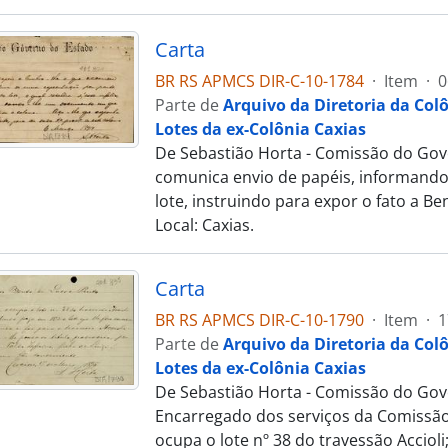
Carta
BR RS APMCS DIR-C-10-1784
·
Item
·
0
Parte de
Arquivo da Diretoria da Col
Lotes da ex-Colônia Caxias
De Sebastião Horta - Comissão do Gover
comunica envio de papéis, informando
lote, instruindo para expor o fato a Be
Local: Caxias.
Carta
BR RS APMCS DIR-C-10-1790
·
Item
·
1
Parte de
Arquivo da Diretoria da Col
Lotes da ex-Colônia Caxias
De Sebastião Horta - Comissão do Gove
Encarregado dos serviços da Comissão 
ocupa o lote nº 38 do travessão Accioli