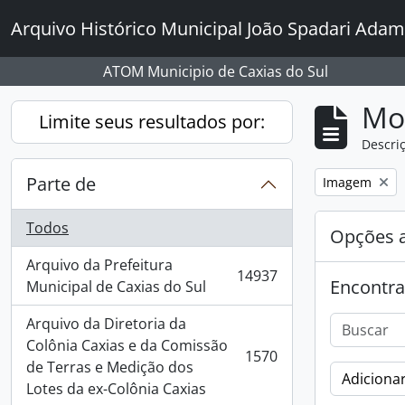
Skip to main content
Arquivo Histórico Municipal João Spadari Adam
ATOM Municipio de Caxias do Sul
Mo
Limite seus resultados por:
Descriç
Parte de
Remover filtro
Imagem
Todos
Opções 
Arquivo da Prefeitura
14937
Encontra
, 14937 resultados
Municipal de Caxias do Sul
Arquivo da Diretoria da
Colônia Caxias e da Comissão
1570
, 1570 resultados
de Terras e Medição dos
Adicionar
Lotes da ex-Colônia Caxias