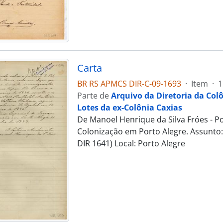
Carta
BR RS APMCS DIR-C-09-1693
·
Item
·
1
Parte de
Arquivo da Diretoria da Col
Lotes da ex-Colônia Caxias
De Manoel Henrique da Silva Fróes - Por
Colonização em Porto Alegre. Assunto: 
DIR 1641) Local: Porto Alegre