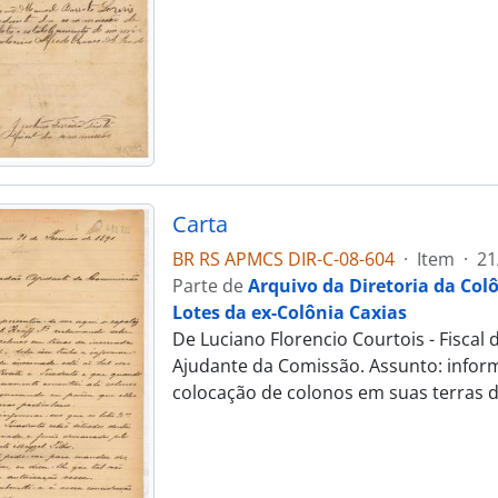
Carta
BR RS APMCS DIR-C-08-604
·
Item
·
21
Parte de
Arquivo da Diretoria da Col
Lotes da ex-Colônia Caxias
De Luciano Florencio Courtois - Fiscal
Ajudante da Comissão. Assunto: informa
colocação de colonos em suas terras d