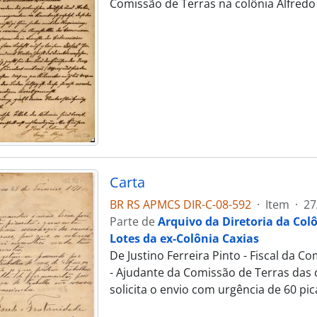
Comissão de Terras na colônia Alfredo 
Carta
BR RS APMCS DIR-C-08-592
·
Item
·
27
Parte de
Arquivo da Diretoria da Col
Lotes da ex-Colônia Caxias
De Justino Ferreira Pinto - Fiscal da 
- Ajudante da Comissão de Terras das 
solicita o envio com urgência de 60 p