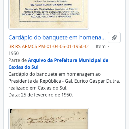
Cardápio do banquete em homenagem ao Presidente da República - General Eurico Gaspar Dutra - VI Festa da Uva
Adici
BR RS APMCS PM-01-04-05-01-1950-01
·
Item
·
1950
Parte de
Arquivo da Prefeitura Municipal de
Caxias do Sul
Cardápio do banquete em homenagem ao
Presidente da República - Gal. Eurico Gaspar Dutra,
realizado em Caxias do Sul.
Data: 25 de fevereiro de 1950.