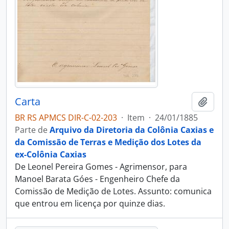
Carta
Adici
BR RS APMCS DIR-C-02-203
·
Item
·
24/01/1885
Parte de
Arquivo da Diretoria da Colônia Caxias e
da Comissão de Terras e Medição dos Lotes da
ex-Colônia Caxias
De Leonel Pereira Gomes - Agrimensor, para
Manoel Barata Góes - Engenheiro Chefe da
Comissão de Medição de Lotes. Assunto: comunica
que entrou em licença por quinze dias.