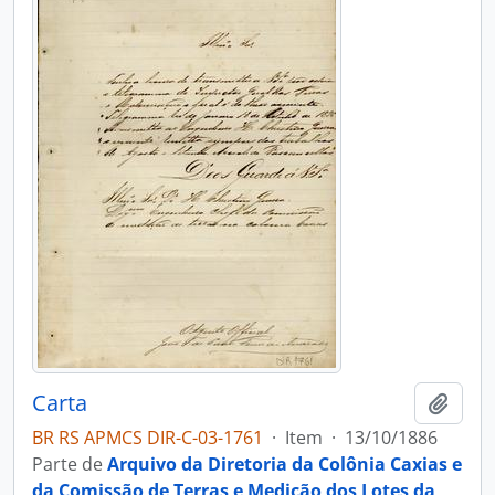
Carta
Adici
BR RS APMCS DIR-C-03-1761
·
Item
·
13/10/1886
Parte de
Arquivo da Diretoria da Colônia Caxias e
da Comissão de Terras e Medição dos Lotes da