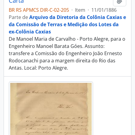
Carta
Adici
BR RS APMCS DIR-C-02-205
·
Item
·
11/01/1886
Parte de
Arquivo da Diretoria da Colônia Caxias e
da Comissão de Terras e Medição dos Lotes da
ex-Colônia Caxias
De Manoel Maria de Carvalho - Porto Alegre, para o
Engenheiro Manoel Barata Góes. Assunto:
transfere a Comissão do Engenheiro João Ernesto
Rodocanachi para a margem direita do Rio das
Antas. Local: Porto Alegre.