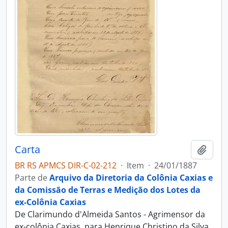
Carta
Adici
BR RS APMCS DIR-C-02-212
·
Item
·
24/01/1887
Parte de
Arquivo da Diretoria da Colônia Caxias e
da Comissão de Terras e Medição dos Lotes da
ex-Colônia Caxias
De Clarimundo d'Almeida Santos - Agrimensor da
ex-colônia Caxias, para Henrique Christino da Silva