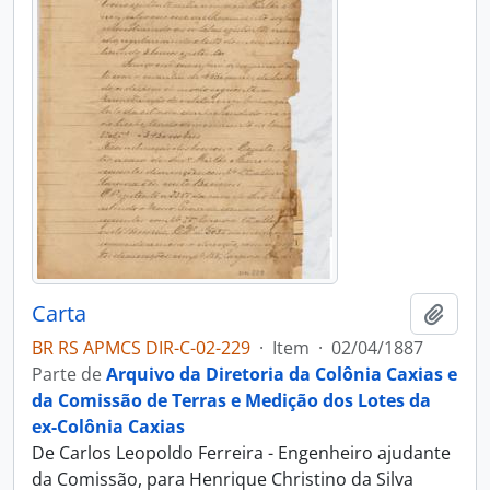
Carta
Adici
BR RS APMCS DIR-C-02-229
·
Item
·
02/04/1887
Parte de
Arquivo da Diretoria da Colônia Caxias e
da Comissão de Terras e Medição dos Lotes da
ex-Colônia Caxias
De Carlos Leopoldo Ferreira - Engenheiro ajudante
da Comissão, para Henrique Christino da Silva