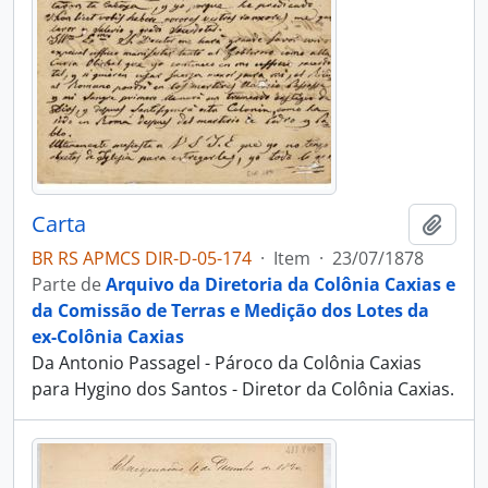
Carta
Adici
BR RS APMCS DIR-D-05-174
·
Item
·
23/07/1878
Parte de
Arquivo da Diretoria da Colônia Caxias e
da Comissão de Terras e Medição dos Lotes da
ex-Colônia Caxias
Da Antonio Passagel - Pároco da Colônia Caxias
para Hygino dos Santos - Diretor da Colônia Caxias.