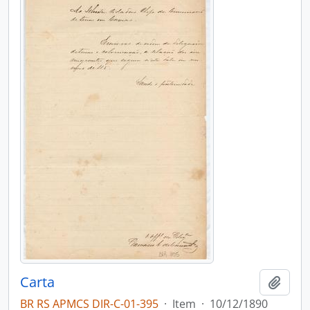
Carta
Adici
BR RS APMCS DIR-C-01-395
·
Item
·
10/12/1890