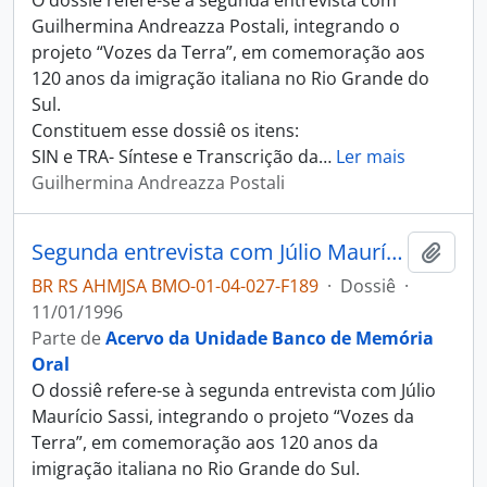
O dossiê refere-se à segunda entrevista com
Guilhermina Andreazza Postali, integrando o
projeto “Vozes da Terra”, em comemoração aos
120 anos da imigração italiana no Rio Grande do
Sul.
Constituem esse dossiê os itens:
SIN e TRA- Síntese e Transcrição da
…
Ler mais
Guilhermina Andreazza Postali
Segunda entrevista com Júlio Maurício Sassi
Adici
BR RS AHMJSA BMO-01-04-027-F189
·
Dossiê
·
11/01/1996
Parte de
Acervo da Unidade Banco de Memória
Oral
O dossiê refere-se à segunda entrevista com Júlio
Maurício Sassi, integrando o projeto “Vozes da
Terra”, em comemoração aos 120 anos da
imigração italiana no Rio Grande do Sul.