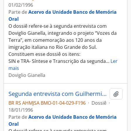
01/02/1996
Parte de
Acervo da Unidade Banco de Memória
Oral
O dossiê refere-se à segunda entrevista com
Doviglio Gianella, integrando o projeto “Vozes da
Terra”, em comemoração aos 120 anos da
imigração italiana no Rio Grande do Sul.
Constituem esse dossiê os itens:
SIN e TRA- Síntese e Transcrição da segunda
…
Ler
mais
Doviglio Gianella
Segunda entrevista com Guilhermina Andreazza Postali
Adici
BR RS AHMJSA BMO-01-04-029-F196
·
Dossiê
·
18/01/1996
Parte de
Acervo da Unidade Banco de Memória
Oral