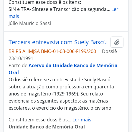
Constituem esse dossiê os itens:
SIN e TRA- Síntese e Transcrição da segunda
…
Ler
mais
Júlio Maurício Sassi
Terceira entrevista com Suely Bascú
Adici
BR RS AHMJSA BMO-01-03-006-F199/200
·
Dossiê
·
23/10/1991
Parte de
Acervo da Unidade Banco de Memória
Oral
O dossiê refere-se à entrevista de Suely Bascú
sobre a atuação como professora em quarenta
anos de magistério (1929-1969). Seu relato
evidencia os seguintes aspectos: as matérias
escolares, o exercício do magistério, o civismo.
Constituem esse dossiê os
…
Ler mais
Unidade Banco de Memória Oral