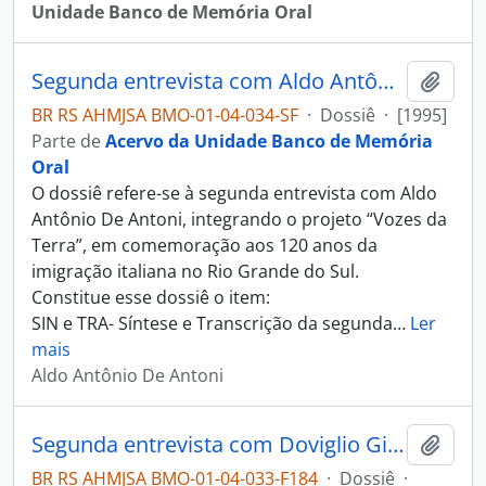
Unidade Banco de Memória Oral
Segunda entrevista com Aldo Antônio De Antoni
Adici
BR RS AHMJSA BMO-01-04-034-SF
·
Dossiê
·
[1995]
Parte de
Acervo da Unidade Banco de Memória
Oral
O dossiê refere-se à segunda entrevista com Aldo
Antônio De Antoni, integrando o projeto “Vozes da
Terra”, em comemoração aos 120 anos da
imigração italiana no Rio Grande do Sul.
Constitue esse dossiê o item:
SIN e TRA- Síntese e Transcrição da segunda
…
Ler
mais
Aldo Antônio De Antoni
Segunda entrevista com Doviglio Gianella
Adici
BR RS AHMJSA BMO-01-04-033-F184
·
Dossiê
·