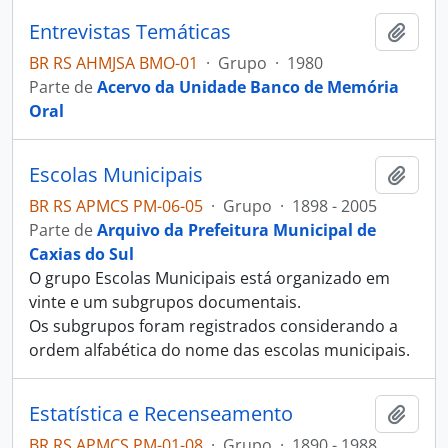
Entrevistas Temáticas
Adici
BR RS AHMJSA BMO-01
·
Grupo
·
1980
Parte de
Acervo da Unidade Banco de Memória
Oral
Escolas Municipais
Adici
BR RS APMCS PM-06-05
·
Grupo
·
1898 - 2005
Parte de
Arquivo da Prefeitura Municipal de
Caxias do Sul
O grupo Escolas Municipais está organizado em
vinte e um subgrupos documentais.
Os subgrupos foram registrados considerando a
ordem alfabética do nome das escolas municipais.
Estatística e Recenseamento
Adici
BR RS APMCS PM-01-08
·
Grupo
·
1890 - 1988