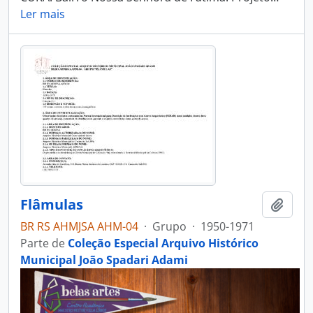
Ler mais
Flâmulas
Adici
BR RS AHMJSA AHM-04
·
Grupo
·
1950-1971
Parte de
Coleção Especial Arquivo Histórico
Municipal João Spadari Adami