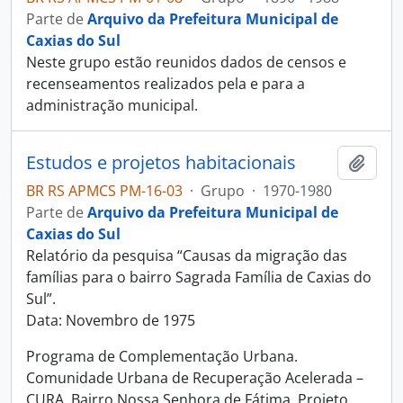
Parte de
Arquivo da Prefeitura Municipal de
Caxias do Sul
Neste grupo estão reunidos dados de censos e
recenseamentos realizados pela e para a
administração municipal.
Estudos e projetos habitacionais
Adici
BR RS APMCS PM-16-03
·
Grupo
·
1970-1980
Parte de
Arquivo da Prefeitura Municipal de
Caxias do Sul
Relatório da pesquisa “Causas da migração das
famílias para o bairro Sagrada Família de Caxias do
Sul”.
Data: Novembro de 1975
Programa de Complementação Urbana.
Comunidade Urbana de Recuperação Acelerada –
CURA. Bairro Nossa Senhora de Fátima. Projeto
…