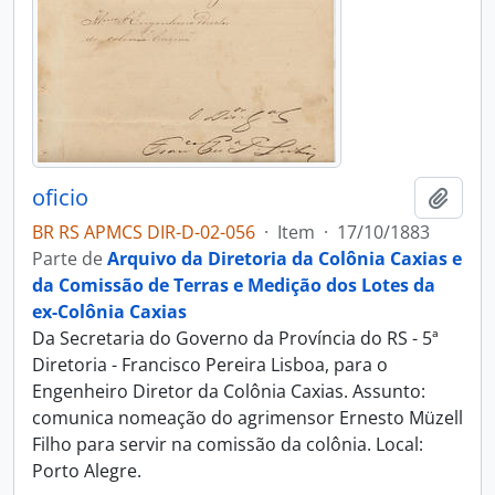
oficio
Adici
BR RS APMCS DIR-D-02-056
·
Item
·
17/10/1883
Parte de
Arquivo da Diretoria da Colônia Caxias e
da Comissão de Terras e Medição dos Lotes da
ex-Colônia Caxias
Da Secretaria do Governo da Província do RS - 5ª
Diretoria - Francisco Pereira Lisboa, para o
Engenheiro Diretor da Colônia Caxias. Assunto:
comunica nomeação do agrimensor Ernesto Müzell
Filho para servir na comissão da colônia. Local:
Porto Alegre.