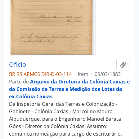
Oficio
Adici
BR RS APMCS DIR-D-03-114
·
Item
·
09/03/1883
Parte de
Arquivo da Diretoria da Colônia Caxias e
da Comissão de Terras e Medição dos Lotes da
ex-Colônia Caxias
Da Inspetoria Geral das Terras e Colonização -
Gabinete - Colônia Caxias - Marcolino Moura
Albuquerque, para o Engenheiro Manoel Barata
Góes - Diretor da Colônia Caxias. Assunto:
comunica nomeação para cargo de escriturário,