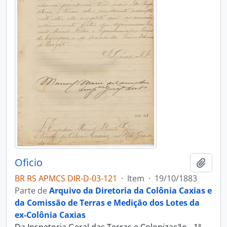
Oficio
Adici
BR RS APMCS DIR-D-03-121
·
Item
·
19/10/1883
Parte de
Arquivo da Diretoria da Colônia Caxias e
da Comissão de Terras e Medição dos Lotes da
ex-Colônia Caxias