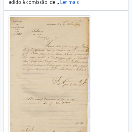
adido à comissão, de
…
Ler mais