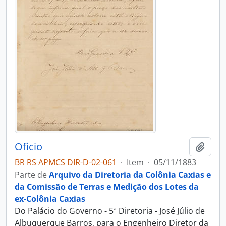
Oficio
Adici
BR RS APMCS DIR-D-02-061
·
Item
·
05/11/1883
Parte de
Arquivo da Diretoria da Colônia Caxias e
da Comissão de Terras e Medição dos Lotes da
ex-Colônia Caxias
Do Palácio do Governo - 5ª Diretoria - José Júlio de
Albuquerque Barros, para o Engenheiro Diretor da