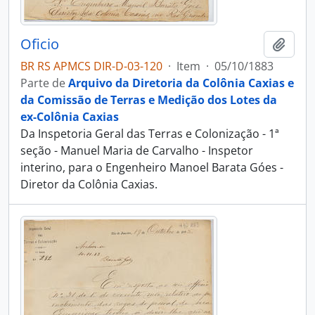
Oficio
Adici
BR RS APMCS DIR-D-03-120
·
Item
·
05/10/1883
Parte de
Arquivo da Diretoria da Colônia Caxias e
da Comissão de Terras e Medição dos Lotes da
ex-Colônia Caxias
Da Inspetoria Geral das Terras e Colonização - 1ª
seção - Manuel Maria de Carvalho - Inspetor
interino, para o Engenheiro Manoel Barata Góes -
Diretor da Colônia Caxias.