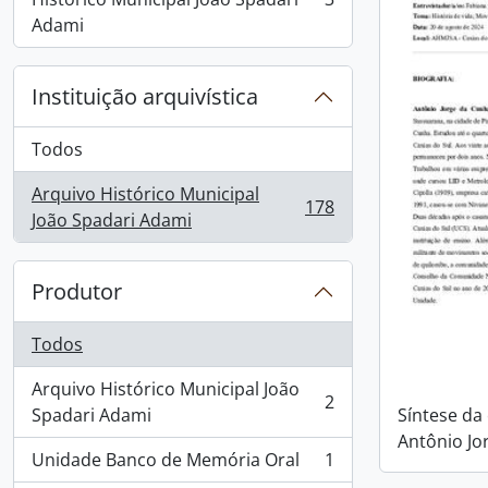
, 3 resultados
Adami
Instituição arquivística
Todos
Arquivo Histórico Municipal
178
, 178 resultados
João Spadari Adami
Produtor
Todos
Arquivo Histórico Municipal João
2
, 2 resultados
Spadari Adami
Síntese da
Antônio Jo
Unidade Banco de Memória Oral
1
, 1 resultados