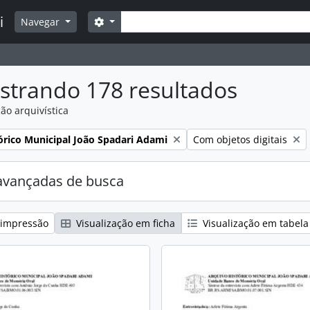
Buscar
i
Opções de busca
Navegar
strando 178 resultados
ão arquivística
:
Remover filtro:
órico Municipal João Spadari Adami
Com objetos digitais
avançadas de busca
 impressão
Visualização em ficha
Visualização em tabela