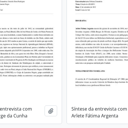
 entrevista com
Síntese da entrevista com
Adicionar a área de transferência
rge da Cunha
Arlete Fátima Argenta