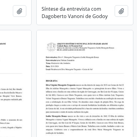
Síntese da entrevista com
Adicionar a área de transferência
Adici
Dagoberto Vanoni de Godoy