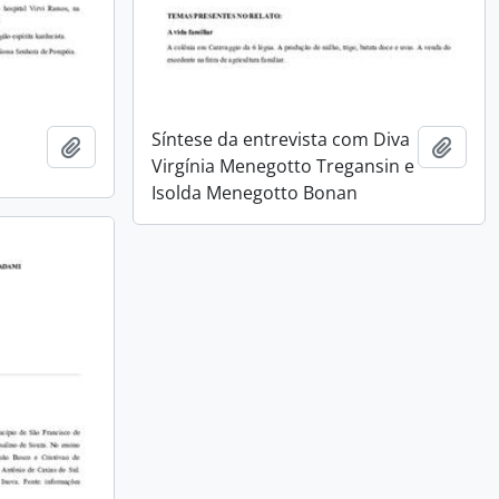
Síntese da entrevista com Diva
Adicionar a área de transferência
Adici
s
Virgínia Menegotto Tregansin e
Isolda Menegotto Bonan