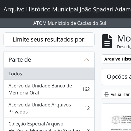
Skip to main content
Arquivo Histórico Municipal João Spadari Adam
ATOM Municipio de Caxias do Sul
Mo
Limite seus resultados por:
Descriç
Parte de
Remover filtro
Arquivo Hist
Todos
Opções 
Acervo da Unidade Banco de
162
, 162 resultados
Memória Oral
Visualizar
Acervo da Unidade Arquivos
12
, 12 resultados
Privados
Coleção Especial Arquivo
Histórico Municipal João Spadari
3