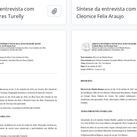
 entrevista com
Síntese da entrevista com
Adicionar a área de transferência
res Turelly
Cleonice Felix Araujo