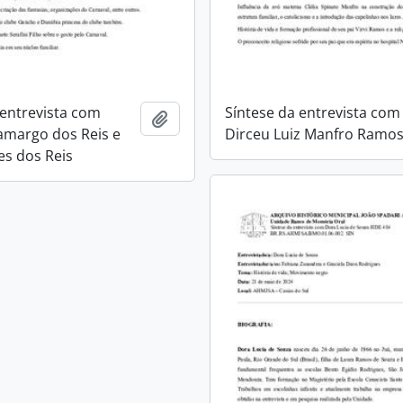
 entrevista com
Síntese da entrevista com
Adicionar a área de transferência
amargo dos Reis e
Dirceu Luiz Manfro Ramo
es dos Reis