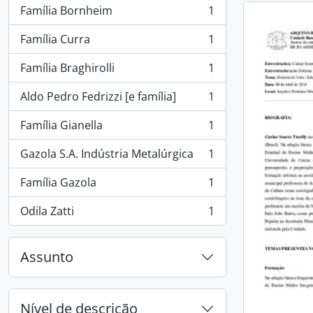
Família Bornheim
1
, 1 resultados
Família Curra
1
, 1 resultados
Família Braghirolli
1
, 1 resultados
Aldo Pedro Fedrizzi [e família]
1
, 1 resultados
Família Gianella
1
, 1 resultados
Gazola S.A. Indústria Metalúrgica
1
, 1 resultados
Família Gazola
1
, 1 resultados
Odila Zatti
1
, 1 resultados
Assunto
Nível de descrição