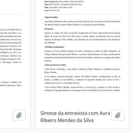
Síntese da entrevista com Aura
Adicionar a área de transferência
Adici
Ribeiro Mendes da Silva